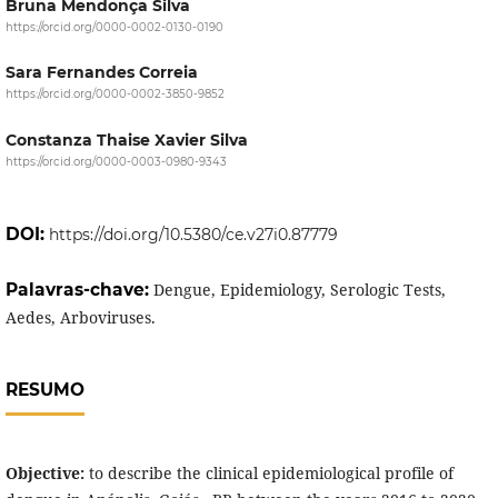
Bruna Mendonça Silva
https://orcid.org/0000-0002-0130-0190
Sara Fernandes Correia
https://orcid.org/0000-0002-3850-9852
Constanza Thaise Xavier Silva
https://orcid.org/0000-0003-0980-9343
DOI:
https://doi.org/10.5380/ce.v27i0.87779
Palavras-chave:
Dengue, Epidemiology, Serologic Tests,
Aedes, Arboviruses.
RESUMO
Objective:
to describe the clinical epidemiological profile of