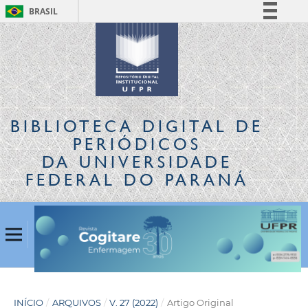
BRASIL
Simplifique!
Comunica BR
Participe
Acesso à informação
Legislação
BIBLIOTECA DIGITAL
DE
Canais
PERIÓDICOS
DA UNIVERSIDADE
FEDERAL DO PARANÁ
INÍCIO
/
ARQUIVOS
/
V. 27 (2022)
/
Artigo Original