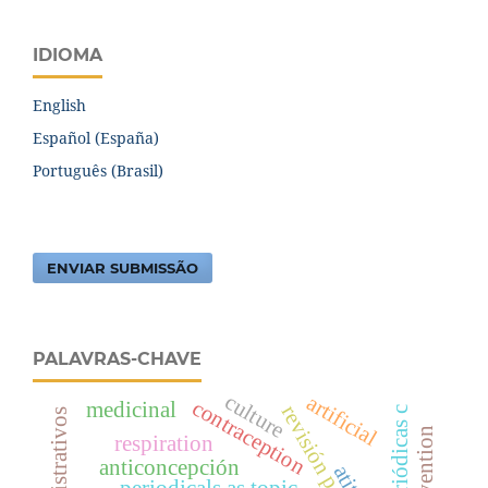
IDIOMA
English
Español (España)
Português (Brasil)
ENVIAR SUBMISSÃO
PALAVRAS-CHAVE
culture
artificial
contraception
medicinal
respiration
anticoncepción
periodicals as topic