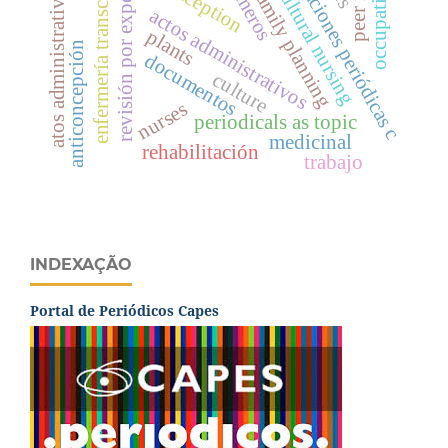
publicaciones periódicas c
enfermería transcultural
transcultural nursing
occupational
revisión por expertos
atos administrativos
family planning
actos administrativos
plants
anticoncepción
documentos
culture
nurses
periodicals as topic
medicinal
rehabilitación
trabajo
INDEXAÇÃO
Portal de Periódicos Capes