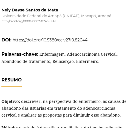
Nely Dayse Santos da Mata
Universidade Federal do Amapá (UNIFAP), Macapá, Amapá.
http://orcid.org/0000-0002-0245-8141
DOI:
https://doi.org/10.5380/ce.v27i0.82644
Palavras-chave:
Enfermagem, Adenocarcinoma Cervical,
Abandono de tratamento, Reinserção, Enfermeiro.
RESUMO
Objetivo:
descrever, na perspectiva do enfermeiro, as causas de
abandono das usuárias em tratamento do adenocarcinoma
cervical e analisar as propostas para diminuir esse abandono.
Método:
o estudo é descritivo, qualitativo, do tipo investigação