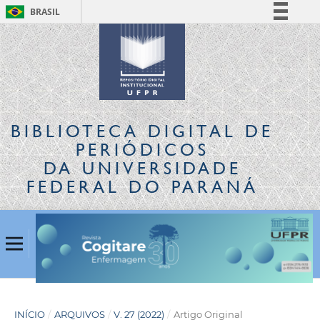
BRASIL
Simplifique!
Comunica BR
Participe
Acesso à informação
Legislação
BIBLIOTECA DIGITAL
DE
Canais
PERIÓDICOS
DA UNIVERSIDADE
FEDERAL DO PARANÁ
INÍCIO
/
ARQUIVOS
/
V. 27 (2022)
/
Artigo Original