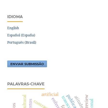
IDIOMA
English
Español (España)
Português (Brasil)
ENVIAR SUBMISSÃO
PALAVRAS-CHAVE
artificial
peer review
atitudes
enfermeros
contraception