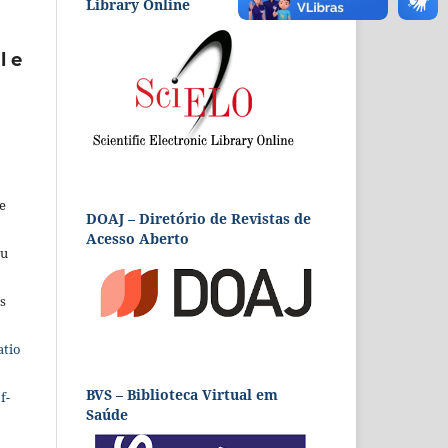
Library Online
l e
e
DOAJ – Diretório de Revistas de
Acesso Aberto
eu
s
atio
BVS – Biblioteca Virtual em
f-
Saúde