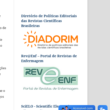
Diretório de Políticas Editoriais
e
das Revistas Científicas
Brasileiras
o de
de
ão
Rev@Enf – Portal de Revistas de
Enfermagem
ções
e
ue o
gos
SciELO - Scientific Electronic