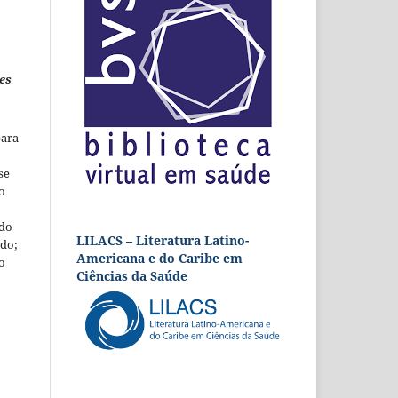
es
para
se
o
 do
LILACS – Literatura Latino-
udo;
Americana e do Caribe em
o
Ciências da Saúde