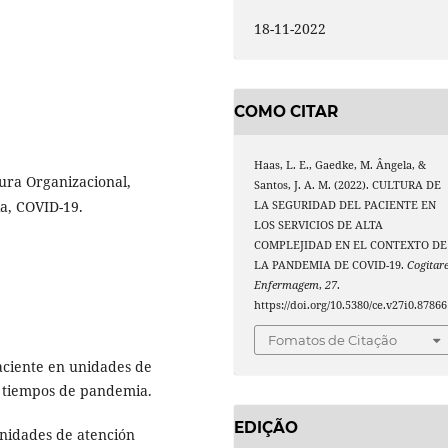
18-11-2022
COMO CITAR
Haas, L. E., Gaedke, M. Ângela, &
tura Organizacional,
Santos, J. A. M. (2022). CULTURA DE
ia, COVID-19.
LA SEGURIDAD DEL PACIENTE EN
LOS SERVICIOS DE ALTA
COMPLEJIDAD EN EL CONTEXTO DE
LA PANDEMIA DE COVID-19.
Cogitar
Enfermagem
,
27
.
https://doi.org/10.5380/ce.v27i0.87866
Fomatos de Citação
aciente en unidades de
n tiempos de pandemia.
EDIÇÃO
unidades de atención