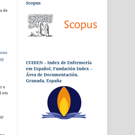
Scopus
a de
mons
 BY
CUIDEN – Index de Enfermería
em Español, Fundación Index –
Área de Documentación,
Granada, España
r e
al em
ir
te;