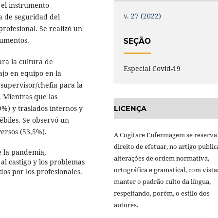
ó el instrumento
v. 27 (2022)
a de seguridad del
rofesional. Se realizó un
trumentos.
SEÇÃO
ra la cultura de
Especial Covid-19
ajo en equipo en la
 supervisor/chefia para la
. Mientras que las
9%) y traslados internos y
LICENÇA
ébiles. Se observó un
ersos (53,5%).
A Cogitare Enfermagem se reserva
direito de efetuar, no artigo public
te la pandemia,
alterações de ordem normativa,
al castigo y los problemas
ortográfica e gramatical, com vista
os por los profesionales.
manter o padrão culto da língua,
respeitando, porém, o estilo dos
autores.