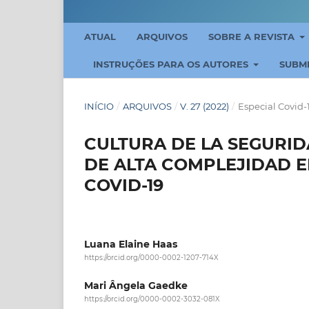
ATUAL
ARQUIVOS
SOBRE A REVISTA
INSTRUÇÕES PARA OS AUTORES
SUBM
INÍCIO
/
ARQUIVOS
/
V. 27 (2022)
/
Especial Covid-
CULTURA DE LA SEGURID
DE ALTA COMPLEJIDAD E
COVID-19
Luana Elaine Haas
https://orcid.org/0000-0002-1207-714X
Mari Ângela Gaedke
https://orcid.org/0000-0002-3032-081X