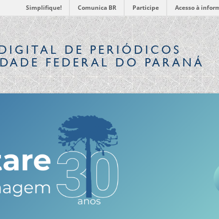
Simplifique!
Comunica BR
Participe
Acesso à infor
DIGITAL
DE PERIÓDICOS
IDADE FEDERAL DO PARANÁ