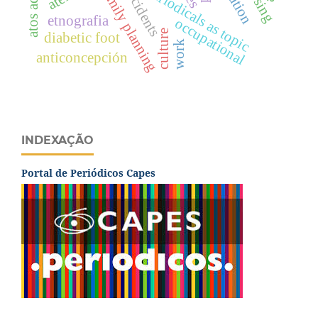
periodicals as topic
family planning
accidents
etnografia
occupational
culture
diabetic foot
work
anticoncepción
INDEXAÇÃO
Portal de Periódicos Capes