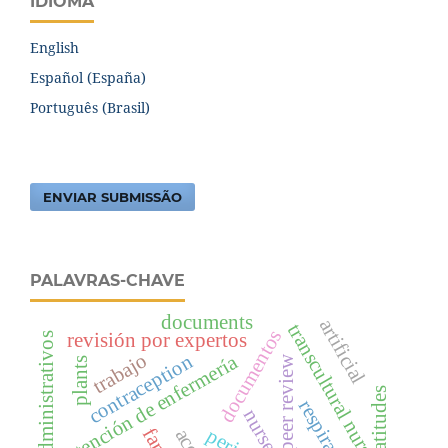
IDIOMA
English
Español (España)
Português (Brasil)
ENVIAR SUBMISSÃO
PALAVRAS-CHAVE
documents
artificial
transcultural nursing
documentos
revisión por expertos
atos administrativos
trabajo
atención de enfermería
contraception
peer review
plants
atitudes
respiration
nurses