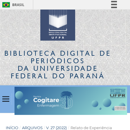
BRASIL
Simplifique!
Comunica BR
Participe
Acesso à informação
Legislação
BIBLIOTECA DIGITAL
DE
Canais
PERIÓDICOS
DA UNIVERSIDADE
FEDERAL DO PARANÁ
INÍCIO
/
ARQUIVOS
/
V. 27 (2022)
/
Relato de Experiência