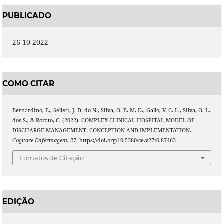
PUBLICADO
26-10-2022
COMO CITAR
Bernardino, E., Selleti, J. D. do N., Silva, O. B. M. D., Gallo, V. C. L., Silva, O. L.
dos S., & Rorato, C. (2022). COMPLEX CLINICAL HOSPITAL MODEL OF
DISCHARGE MANAGEMENT: CONCEPTION AND IMPLEMENTATION.
Cogitare Enfermagem
,
27
. https://doi.org/10.5380/ce.v27i0.87463
Fomatos de Citação
EDIÇÃO