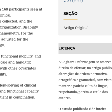
v. 27 (2022)
h 168 participants seen at
SEÇÃO
linical,
 collected, and the
Organization Disability
Artigo Original
namometry. For the
 adjusted for the
ty.
LICENÇA
 functional mobility, and
A Cogitare Enfermagem se reserva
 scale and handgrip
direito de efetuar, no artigo public
 with other covariates
alterações de ordem normativa,
lity.
ortográfica e gramatical, com vista
em-solving of clinical
manter o padrão culto da língua,
and functional capacity
respeitando, porém, o estilo dos
tient in combination,
autores.
O estudo publicado é de inteira