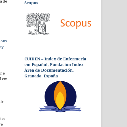
a de
Scopus
mons
 BY
CUIDEN – Index de Enfermería
em Español, Fundación Index –
Área de Documentación,
r e
Granada, España
al em
ir
te;
ve