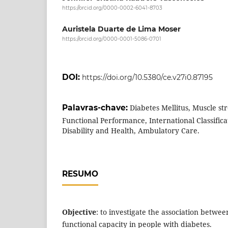
https://orcid.org/0000-0002-6041-8703
Auristela Duarte de Lima Moser
https://orcid.org/0000-0001-5086-0701
DOI:
https://doi.org/10.5380/ce.v27i0.87195
Palavras-chave:
Diabetes Mellitus, Muscle st
Functional Performance, International Classifica
Disability and Health, Ambulatory Care.
RESUMO
Objective
: to investigate the association betwe
functional capacity in people with diabetes.