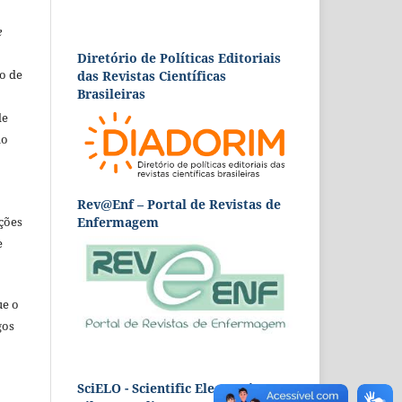
e
Diretório de Políticas Editoriais
o de
das Revistas Científicas
Brasileiras
de
ão
Rev@Enf – Portal de Revistas de
Enfermagem
ções
e
ue o
gos
SciELO - Scientific Electronic