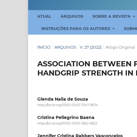
ATUAL
ARQUIVOS
SOBRE A REVISTA
INSTRUÇÕES PARA OS AUTORES
SUBM
INÍCIO
/
ARQUIVOS
/
V. 27 (2022)
/
Artigo Original
ASSOCIATION BETWEEN 
HANDGRIP STRENGTH IN 
Glenda Naila de Souza
https://orcid.org/0000-0002-7047-8574
Cristina Pellegrino Baena
https://orcid.org/0000-0002-5822-6622
Jennifer Cristina Rabbers Vasconcelos