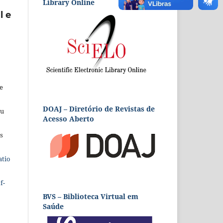
Library Online
l e
e
DOAJ – Diretório de Revistas de
eu
Acesso Aberto
s
atio
f-
BVS – Biblioteca Virtual em
Saúde