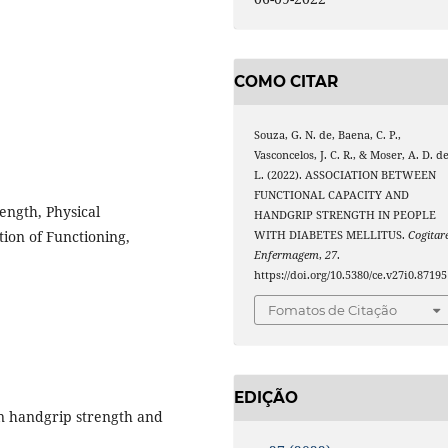
COMO CITAR
Souza, G. N. de, Baena, C. P.,
Vasconcelos, J. C. R., & Moser, A. D. d
L. (2022). ASSOCIATION BETWEEN
FUNCTIONAL CAPACITY AND
rength, Physical
HANDGRIP STRENGTH IN PEOPLE
tion of Functioning,
WITH DIABETES MELLITUS.
Cogitar
Enfermagem
,
27
.
https://doi.org/10.5380/ce.v27i0.87195
Fomatos de Citação
EDIÇÃO
en handgrip strength and