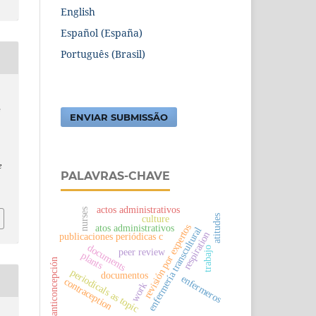
English
Español (España)
Português (Brasil)
e
ENVIAR SUBMISSÃO
e
PALAVRAS-CHAVE
actos administrativos
nurses
atitudes
culture
revisión por expertos
atos administrativos
enfermería transcultural
respiration
publicaciones periódicas c
documents
trabajo
peer review
plants
anticoncepción
periodicals as topic
documentos
enfermeros
contraception
work