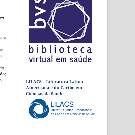
es
para
se
o
 do
udo;
o
LILACS – Literatura Latino-
Americana e do Caribe em
Ciências da Saúde