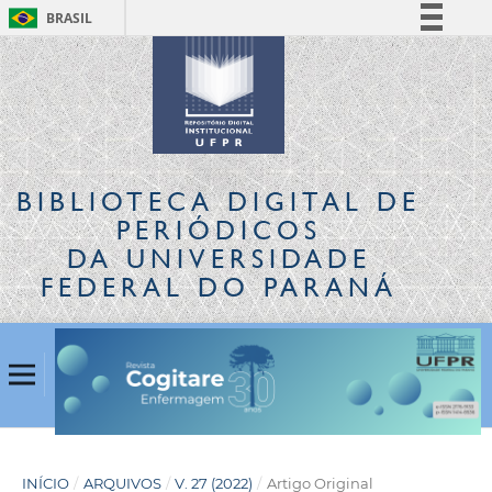
BRASIL
Simplifique!
Comunica BR
Participe
Acesso à informação
Legislação
BIBLIOTECA DIGITAL
DE
Canais
PERIÓDICOS
DA UNIVERSIDADE
FEDERAL DO PARANÁ
INÍCIO
/
ARQUIVOS
/
V. 27 (2022)
/
Artigo Original