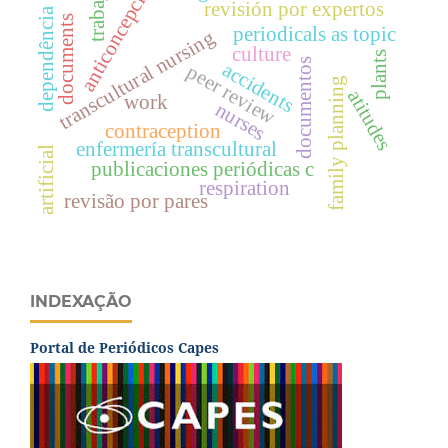
anticoncepción
trabajo
revisión por expertos
dependência
documents
periodicals as topic
transcultural nursing
culture
plants
documentos
accidents
peer review
family planning
atitudes
work
nurses
contraception
enfermería transcultural
artificial
publicaciones periódicas c
respiration
revisão por pares
INDEXAÇÃO
Portal de Periódicos Capes