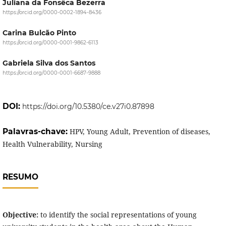
Juliana da Fonsêca Bezerra
https://orcid.org/0000-0002-1894-8436
Carina Bulcão Pinto
https://orcid.org/0000-0001-9862-6113
Gabriela Silva dos Santos
https://orcid.org/0000-0001-6687-9888
DOI:
https://doi.org/10.5380/ce.v27i0.87898
Palavras-chave:
HPV, Young Adult, Prevention of diseases,
Health Vulnerability, Nursing
RESUMO
Objective:
to identify the social representations of young