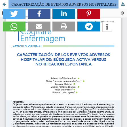
CARACTERIZAÇÃO DE EVENTOS ADVERSOS HOSPITALARES: BUSCA ATIVA VERSUS NOTIFICAÇÃO ESPONTÂNEA