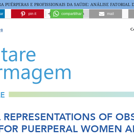
RA PUÉRPERAS E PROFISSIONAIS DA SAÚDE: ANÁLISE FATORIAL
ar
pin it
compartilhar
mail