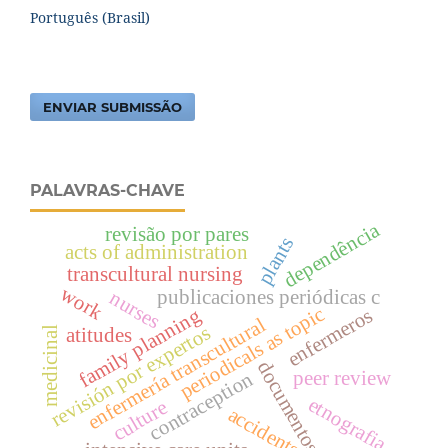
Português (Brasil)
ENVIAR SUBMISSÃO
PALAVRAS-CHAVE
dependência
revisão por pares
plants
acts of administration
transcultural nursing
work
publicaciones periódicas c
nurses
periodicals as topic
family planning
enfermeros
enfermería transcultural
revisión por expertos
atitudes
medicinal
documentos
peer review
contraception
etnografia
culture
accidents