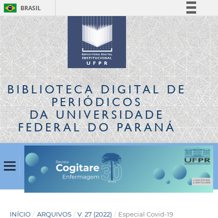
BRASIL
Simplifique!
Comunica BR
Participe
Acesso à informação
Legislação
BIBLIOTECA DIGITAL
DE
Canais
PERIÓDICOS
DA UNIVERSIDADE
FEDERAL DO PARANÁ
INÍCIO
/
ARQUIVOS
/
V. 27 (2022)
/
Especial Covid-19