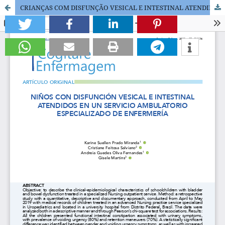
CRIANÇAS COM DISFUNÇÃO VESICAL E INTESTINAL ATENDIDAS EM AMBULATÓRIO DE ENFERMAGEM ESPECIALIZADO