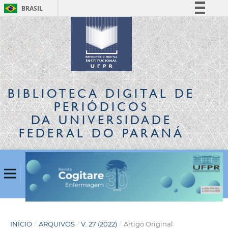
BRASIL
Simplifique!
Comunica BR
Participe
Acesso à informação
Legislação
BIBLIOTECA DIGITAL
DE
Canais
PERIÓDICOS
DA UNIVERSIDADE
FEDERAL DO PARANÁ
INÍCIO
/
ARQUIVOS
/
V. 27 (2022)
/
Artigo Original