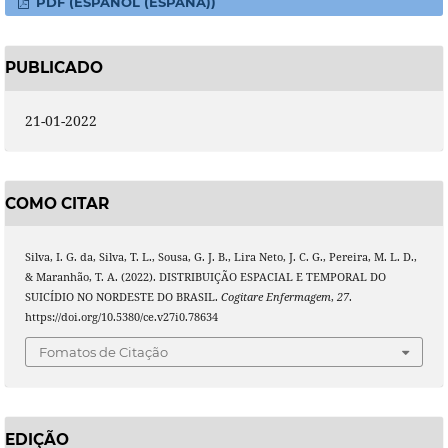
PDF (ESPAÑOL (ESPAÑA))
PUBLICADO
21-01-2022
COMO CITAR
Silva, I. G. da, Silva, T. L., Sousa, G. J. B., Lira Neto, J. C. G., Pereira, M. L. D.,
& Maranhão, T. A. (2022). DISTRIBUIÇÃO ESPACIAL E TEMPORAL DO
SUICÍDIO NO NORDESTE DO BRASIL.
Cogitare Enfermagem
,
27
.
https://doi.org/10.5380/ce.v27i0.78634
Fomatos de Citação
EDIÇÃO