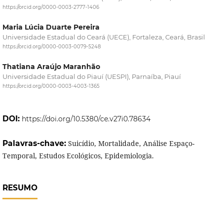
https://orcid.org/0000-0003-2777-1406
Maria Lúcia Duarte Pereira
Universidade Estadual do Ceará (UECE), Fortaleza, Ceará, Brasil
https://orcid.org/0000-0003-0079-5248
Thatiana Araújo Maranhão
Universidade Estadual do Piauí (UESPI), Parnaíba, Piauí
https://orcid.org/0000-0003-4003-1365
DOI:
https://doi.org/10.5380/ce.v27i0.78634
Palavras-chave:
Suicídio, Mortalidade, Análise Espaço-
Temporal, Estudos Ecológicos, Epidemiologia.
RESUMO