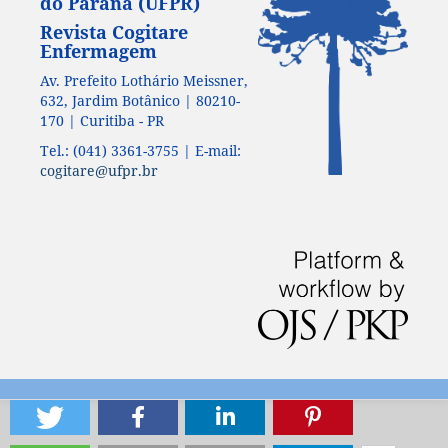
do Paraná (UFPR)
Revista Cogitare
Enfermagem
Av. Prefeito Lothário Meissner,
632, Jardim Botânico | 80210-
170 | Curitiba - PR
Tel.: (041) 3361-3755 | E-mail:
cogitare@ufpr.br