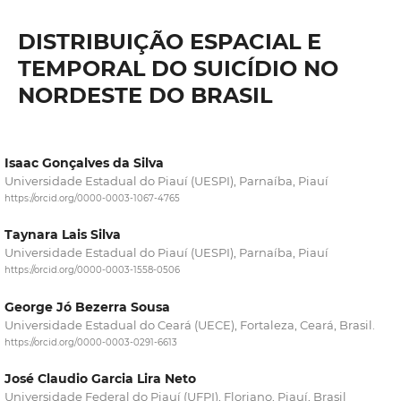
DISTRIBUIÇÃO ESPACIAL E
TEMPORAL DO SUICÍDIO NO
NORDESTE DO BRASIL
Isaac Gonçalves da Silva
Universidade Estadual do Piauí (UESPI), Parnaíba, Piauí
https://orcid.org/0000-0003-1067-4765
Taynara Lais Silva
Universidade Estadual do Piauí (UESPI), Parnaíba, Piauí
https://orcid.org/0000-0003-1558-0506
George Jó Bezerra Sousa
Universidade Estadual do Ceará (UECE), Fortaleza, Ceará, Brasil.
https://orcid.org/0000-0003-0291-6613
José Claudio Garcia Lira Neto
Universidade Federal do Piauí (UFPI), Floriano, Piauí, Brasil