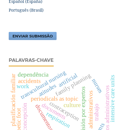
Español (España)
Português (Brasil)
ENVIAR SUBMISSÃO
PALAVRAS-CHAVE
transcultural nursing
dependência
family planning
artificial
planificación familiar
intensive care units
nurses
accidents
atitudes
work
actos administrativos
revisión por expertos
atos administrativos
periodicals as topic
contraception
documents
culture
documentos
anticoncepción
trabajo
diabetic foot
respiration
plants