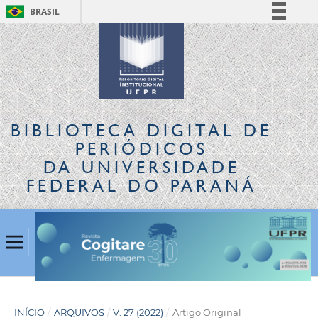
BRASIL
Simplifique!
Comunica BR
Participe
Acesso à informação
Legislação
BIBLIOTECA DIGITAL
DE
Canais
PERIÓDICOS
DA UNIVERSIDADE
FEDERAL DO PARANÁ
INÍCIO
/
ARQUIVOS
/
V. 27 (2022)
/
Artigo Original