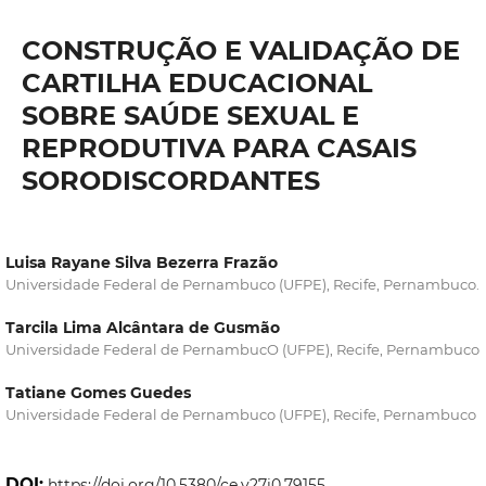
CONSTRUÇÃO E VALIDAÇÃO DE
CARTILHA EDUCACIONAL
SOBRE SAÚDE SEXUAL E
REPRODUTIVA PARA CASAIS
SORODISCORDANTES
Luisa Rayane Silva Bezerra Frazão
Universidade Federal de Pernambuco (UFPE), Recife, Pernambuco.
Tarcila Lima Alcântara de Gusmão
Universidade Federal de PernambucO (UFPE), Recife, Pernambuco
Tatiane Gomes Guedes
Universidade Federal de Pernambuco (UFPE), Recife, Pernambuco
DOI:
https://doi.org/10.5380/ce.v27i0.79155