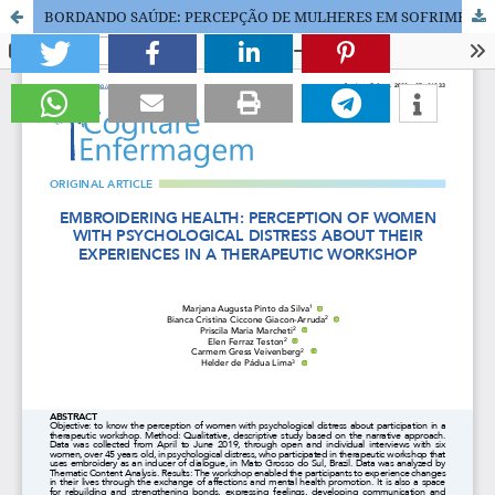
BORDANDO SAÚDE: PERCEPÇÃO DE MULHERES EM SOFRIMENTO PSÍQUICO SOBRE A VIVÊNCIA EM UMA OFICINA TERAPÊUTICA