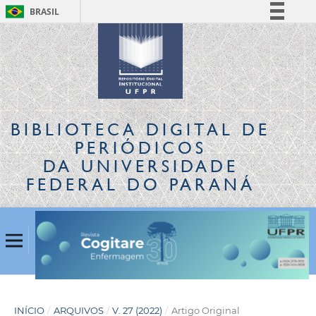
BRASIL
Simplifique!
Comunica BR
Participe
Acesso à informação
Legislação
BIBLIOTECA DIGITAL
DE
Canais
PERIÓDICOS
DA UNIVERSIDADE
FEDERAL DO PARANÁ
INÍCIO
/
ARQUIVOS
/
V. 27 (2022)
/
Artigo Original