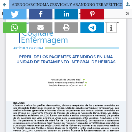
ADENOCARCINOMA CERVICAL Y ABANDONO TERAPÉUTICO: LA PERSPECTIVA DE LOS ENFERMEROS DE UNA CIUDAD DEL EXTREMO NORTE DE BRASIL