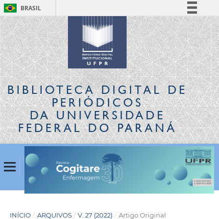
BRASIL
Simplifique!
Comunica BR
Participe
Acesso à informação
Legislação
BIBLIOTECA DIGITAL
DE
Canais
PERIÓDICOS
DA UNIVERSIDADE
FEDERAL DO PARANÁ
INÍCIO
/
ARQUIVOS
/
V. 27 (2022)
/
Artigo Original