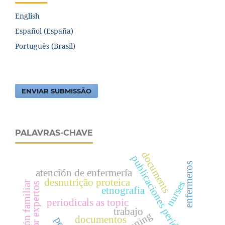
English
Español (España)
Português (Brasil)
ENVIAR SUBMISSÃO
PALAVRAS-CHAVE
documents
publicaciones periódicas c
enfermeros
atención de enfermería
desnutrição proteica
nurses
etnografia
periodicals as topic
trabajo
documentos