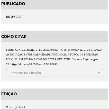
PUBLICADO
06-09-2022
COMO CITAR
Souza, G. N. de, Baena, C. P., Vasconcelos, J. C. R., & Moser, A. D. de L. (2022).
ASSOCIAÇÃO ENTRE CAPACIDADE FUNCIONAL E FORÇA DE PREENSÃO
MANUAL EM PESSOAS COM DIABETES MELLITUS.
Cogitare Enfermagem
,
27
. https://doi.org/10.5380/ce.v27i0.82690
Fomatos de Citação
EDIÇÃO
v. 27 (2022)