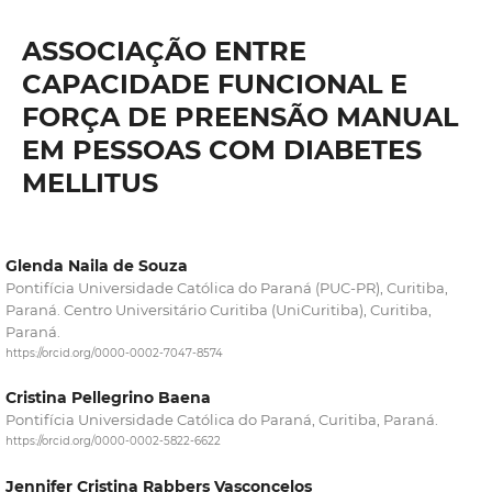
ASSOCIAÇÃO ENTRE
CAPACIDADE FUNCIONAL E
FORÇA DE PREENSÃO MANUAL
EM PESSOAS COM DIABETES
MELLITUS
Glenda Naila de Souza
Pontifícia Universidade Católica do Paraná (PUC-PR), Curitiba,
Paraná. Centro Universitário Curitiba (UniCuritiba), Curitiba,
Paraná.
https://orcid.org/0000-0002-7047-8574
Cristina Pellegrino Baena
Pontifícia Universidade Católica do Paraná, Curitiba, Paraná.
https://orcid.org/0000-0002-5822-6622
Jennifer Cristina Rabbers Vasconcelos