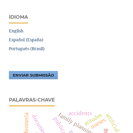
IDIOMA
English
Español (España)
Português (Brasil)
ENVIAR SUBMISSÃO
PALAVRAS-CHAVE
accidents
family planning
atitudes
artificial
documentos
nurses