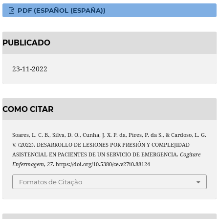
PDF (ESPAÑOL (ESPAÑA))
PUBLICADO
23-11-2022
COMO CITAR
Soares, L. C. B., Silva, D. O., Cunha, J. X. P. da, Pires, P. da S., & Cardoso, L. G.
V. (2022). DESARROLLO DE LESIONES POR PRESIÓN Y COMPLEJIDAD
ASISTENCIAL EN PACIENTES DE UN SERVICIO DE EMERGENCIA.
Cogitare
Enfermagem
,
27
. https://doi.org/10.5380/ce.v27i0.88124
Fomatos de Citação