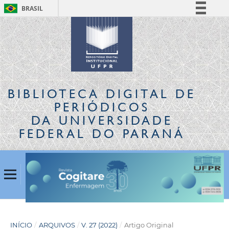
BRASIL
Simplifique!
Comunica BR
Participe
Acesso à informação
Legislação
BIBLIOTECA DIGITAL
DE
Canais
PERIÓDICOS
DA UNIVERSIDADE
FEDERAL DO PARANÁ
INÍCIO
/
ARQUIVOS
/
V. 27 (2022)
/
Artigo Original