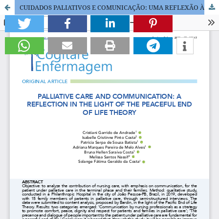
CUIDADOS PALIATIVOS E COMUNICAÇÃO: UMA REFLEXÃO À LUZ DA TEORIA DO FINAL DE VIDA PACÍFICO