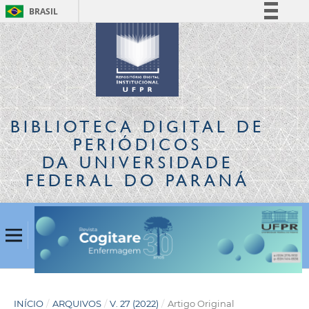
BRASIL
Simplifique!
Comunica BR
Participe
Acesso à informação
Legislação
BIBLIOTECA DIGITAL
DE
Canais
PERIÓDICOS
DA UNIVERSIDADE
FEDERAL DO PARANÁ
INÍCIO
/
ARQUIVOS
/
V. 27 (2022)
/
Artigo Original