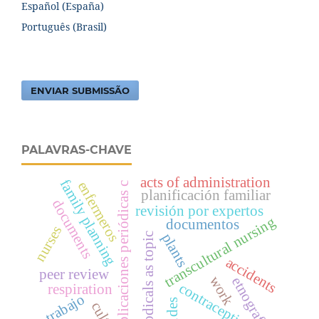
Español (España)
Português (Brasil)
ENVIAR SUBMISSÃO
PALAVRAS-CHAVE
acts of administration
family planning
enfermeros
publicaciones periódicas c
planificación familiar
documents
revisión por expertos
transcultural nursing
documentos
nurses
plants
periodicals as topic
accidents
peer review
work
etnografia
contraception
respiration
trabajo