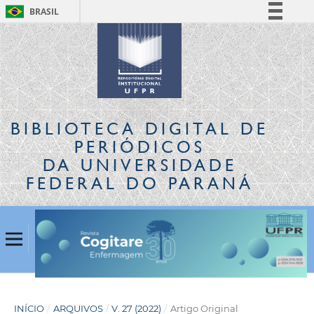
BRASIL
Simplifique!
Comunica BR
Participe
Acesso à informação
Legislação
BIBLIOTECA DIGITAL
DE
Canais
PERIÓDICOS
DA UNIVERSIDADE
FEDERAL DO PARANÁ
INÍCIO
/
ARQUIVOS
/
V. 27 (2022)
/
Artigo Original