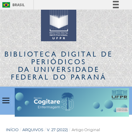
BRASIL
Simplifique!
Comunica BR
Participe
Acesso à informação
Legislação
BIBLIOTECA DIGITAL
DE
Canais
PERIÓDICOS
DA UNIVERSIDADE
FEDERAL DO PARANÁ
INÍCIO
/
ARQUIVOS
/
V. 27 (2022)
/
Artigo Original