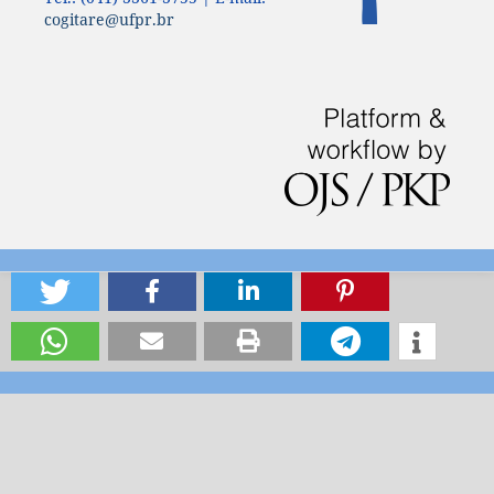
cogitare@ufpr.br