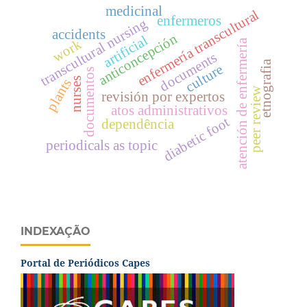
medicinal
enfermería transcultural
enfermeros
transcultural nursing
accidents
anticoncepción
artificial
work
atención de enfermería
documents
etnografia
culture
documentos
nurses
plants
peer review
revisión por expertos
atos administrativos
diabetic foot
dependência
periodicals as topic
INDEXAÇÃO
Portal de Periódicos Capes