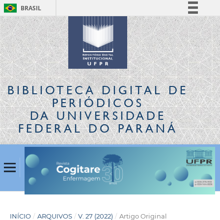
BRASIL
Simplifique!
Comunica BR
Participe
Acesso à informação
Legislação
BIBLIOTECA DIGITAL
DE
Canais
PERIÓDICOS
DA UNIVERSIDADE
FEDERAL DO PARANÁ
INÍCIO
/
ARQUIVOS
/
V. 27 (2022)
/
Artigo Original