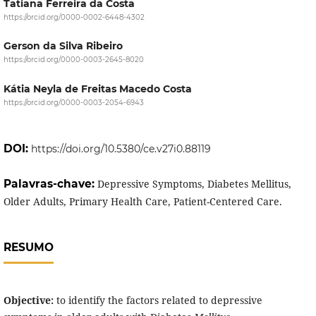
Tatiana Ferreira da Costa
https://orcid.org/0000-0002-6448-4302
Gerson da Silva Ribeiro
https://orcid.org/0000-0003-2645-8020
Kátia Neyla de Freitas Macedo Costa
https://orcid.org/0000-0003-2054-6943
DOI:
https://doi.org/10.5380/ce.v27i0.88119
Palavras-chave:
Depressive Symptoms, Diabetes Mellitus,
Older Adults, Primary Health Care, Patient-Centered Care.
RESUMO
Objective:
to identify the factors related to depressive