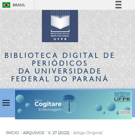
BRASIL
Simplifique!
Comunica BR
Participe
Acesso à informação
Legislação
BIBLIOTECA DIGITAL
DE
Canais
PERIÓDICOS
DA UNIVERSIDADE
FEDERAL DO PARANÁ
INÍCIO
/
ARQUIVOS
/
V. 27 (2022)
/
Artigo Original