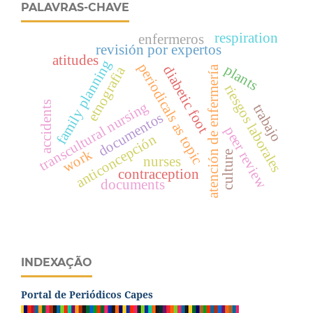
PALAVRAS-CHAVE
respiration
enfermeros
revisión por expertos
atitudes
family planning
periodicals as topic
plants
diabetic foot
etnografia
atención de enfermería
riesgos laborales
accidents
transcultural nursing
trabajo
documentos
peer review
anticoncepción
work
culture
nurses
contraception
documents
INDEXAÇÃO
Portal de Periódicos Capes