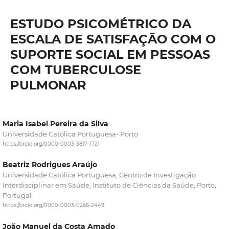
ESTUDO PSICOMÉTRICO DA
ESCALA DE SATISFAÇÃO COM O
SUPORTE SOCIAL EM PESSOAS
COM TUBERCULOSE
PULMONAR
Maria Isabel Pereira da Silva
Universidade Católica Portuguesa- Porto
https://orcid.org/0000-0003-3817-1721
Beatriz Rodrigues Araújo
Universidade Católica Portuguesa, Centro de Investigação
Interdisciplinar em Saúde, Instituto de Ciências da Saúde, Porto,
Portugal
https://orcid.org/0000-0003-0266-2449
João Manuel da Costa Amado