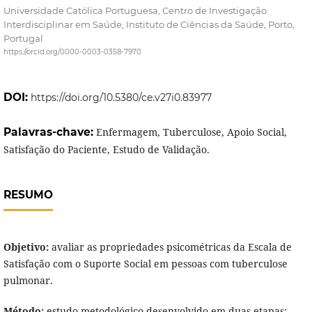
Universidade Católica Portuguesa, Centro de Investigação
Interdisciplinar em Saúde, Instituto de Ciências da Saúde, Porto,
Portugal
https://orcid.org/0000-0003-0358-7970
DOI:
https://doi.org/10.5380/ce.v27i0.83977
Palavras-chave:
Enfermagem, Tuberculose, Apoio Social,
Satisfação do Paciente, Estudo de Validação.
RESUMO
Objetivo:
avaliar as propriedades psicométricas da Escala de
Satisfação com o Suporte Social em pessoas com tuberculose
pulmonar.
Método:
estudo metodológico desenvolvido em duas etapas: