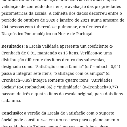
validação de conteúdo dos itens; e avaliação das propriedades
psicométricas da Escala. A colheita dos dados decorreu entre o
período de outubro de 2020 e janeiro de 2021 numa amostra de
204 pessoas com tuberculose pulmonar, em Centros de
Diagnóstico Pneumológico no Norte de Portugal.
Resultados:
a Escala validada apresenta um coeficiente α-
Cronbach de 0,91, mantendo os 15 itens. Verificou-se uma
distribuição diferente dos itens dentro das subescalas,
designada como: “Satisfação com a família” (α-Cronbach=0,94)
passa a integrar sete itens; “Satisfação com os amigos” (α-
Cronbach=0,85) integra somente quatro itens; “Atividades
Sociais” (α-Cronbach=0,86) e “Intimidade” (α-Cronbach=0,77)
passam de três e quatro itens da escala original, para dois itens
cada uma.
Conclusão:
a versão da Escala de Satisfação com o Suporte
Social pode constituir-se em um recurso para o planejamento
dos cuidados de Enfermagem à pessoa com tuberculose