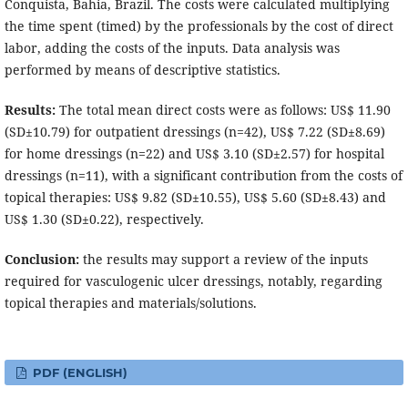
Conquista, Bahia, Brazil. The costs were calculated multiplying
the time spent (timed) by the professionals by the cost of direct
labor, adding the costs of the inputs. Data analysis was
performed by means of descriptive statistics.
Results:
The total mean direct costs were as follows: US$ 11.90
(SD±10.79) for outpatient dressings (n=42), US$ 7.22 (SD±8.69)
for home dressings (n=22) and US$ 3.10 (SD±2.57) for hospital
dressings (n=11), with a significant contribution from the costs of
topical therapies: US$ 9.82 (SD±10.55), US$ 5.60 (SD±8.43) and
US$ 1.30 (SD±0.22), respectively.
Conclusion:
the results may support a review of the inputs
required for vasculogenic ulcer dressings, notably, regarding
topical therapies and materials/solutions.
PDF (ENGLISH)