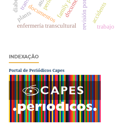
revisión por expertos
documents
accidents
documentos
plants
enfermería transcultural
trabajo
INDEXAÇÃO
Portal de Periódicos Capes