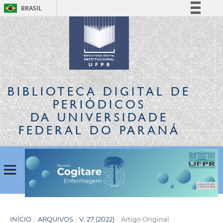
BRASIL
Simplifique!
Comunica BR
Participe
Acesso à informação
Legislação
BIBLIOTECA DIGITAL
DE
Canais
PERIÓDICOS
DA UNIVERSIDADE
FEDERAL DO PARANÁ
INÍCIO
/
ARQUIVOS
/
V. 27 (2022)
/
Artigo Original