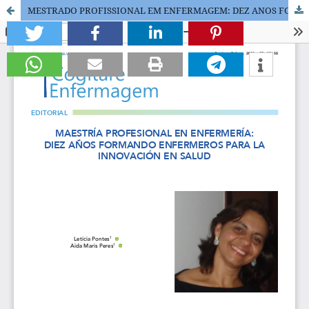
MESTRADO PROFISSIONAL EM ENFERMAGEM: DEZ ANOS FORMANDO ENFERMEIROS PARA A INOVAÇÃO EM SAÚDE