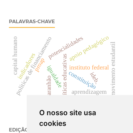
PALAVRAS-CHAVE
apoio pedagógico
potencialidades
políticas de financiamento
capital humano
movimento estudantil
indicadores
políticas educativas
proap
instituto federal
igualdade
constituição
ideb.
maranhão
aprendizagem
O nosso site usa
cookies
EDIÇÃO ATUAL