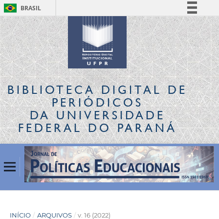
BRASIL
Simplifique!
Comunica BR
Participe
Acesso à informação
Legislação
BIBLIOTECA DIGITAL
DE
Canais
PERIÓDICOS
DA UNIVERSIDADE
FEDERAL DO PARANÁ
INÍCIO
/
ARQUIVOS
/
v. 16 (2022)