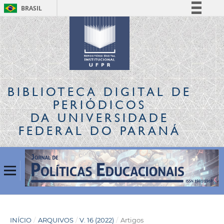
BRASIL
Simplifique!
Comunica BR
Participe
Acesso à informação
Legislação
BIBLIOTECA DIGITAL
DE
Canais
PERIÓDICOS
DA UNIVERSIDADE
FEDERAL DO PARANÁ
INÍCIO
/
ARQUIVOS
/
V. 16 (2022)
/
Artigos