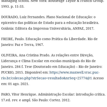
Managing School. New York: Routledge Taylor & Francis Group.
1993. p. 11-33.
DOURADO, Luiz Fernandes. Plano Nacional de Educação: o
epicentro das políticas de Estado para a educação brasileira.
Goiânia: Editora da Imprensa Universitária, ANPAE, 2017.
FREIRE, Paulo. Educação como Prática da Liberdade. Rio de
Janeiro: Paz e Terra, 1967.
OLIVEIRA, Ana Cristina Prado. As relações entre Direção,
Liderança e Clima Escolar em escolas municipais do Rio de
Janeiro. 284 f. Tese (Doutorado em Educação) – Rio de Janeiro:
PUCRIO, 2015. Disponível em:
https://www.maxwell.vrac.puc-
rio.br/colecao.php?strSecao=resultado&nrSeq=25774@1
Acesso
em: 01 ago. 2021.
PARO, Vitor Henrique. Administração Escolar: introdução crítica.
17.ed. rev. e ampl. São Paulo: Cortez. 2012.