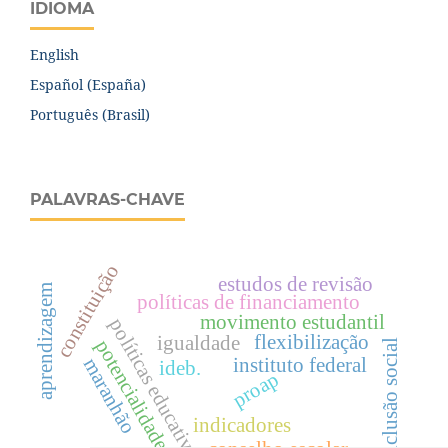
IDIOMA
English
Español (España)
Português (Brasil)
PALAVRAS-CHAVE
constituição
estudos de revisão
aprendizagem
políticas de financiamento
movimento estudantil
políticas educativas
flexibilização
igualdade
potencialidades
inclusão social
instituto federal
maranhão
ideb.
proap
indicadores