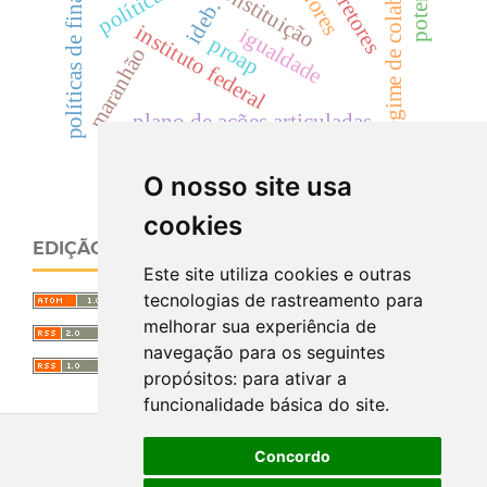
políticas de financiamento
regime de colaboração.
constituição
ideb.
instituto federal
igualdade
proap
maranhão
plano de ações articuladas
O nosso site usa
cookies
EDIÇÃO ATUAL
Este site utiliza cookies e outras
tecnologias de rastreamento para
melhorar sua experiência de
navegação para os seguintes
propósitos:
para ativar a
funcionalidade básica do site
.
Concordo