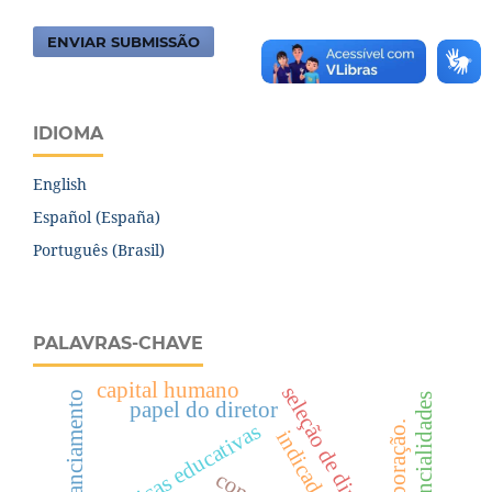
ENVIAR SUBMISSÃO
IDIOMA
English
Español (España)
Português (Brasil)
PALAVRAS-CHAVE
capital humano
seleção de diretores
potencialidades
papel do diretor
políticas educativas
indicadores