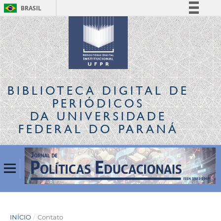
BRASIL
Simplifique!
Comunica BR
Participe
Acesso à informação
Legislação
BIBLIOTECA DIGITAL
DE
Canais
PERIÓDICOS
DA UNIVERSIDADE
FEDERAL DO PARANÁ
INÍCIO
/
Contato