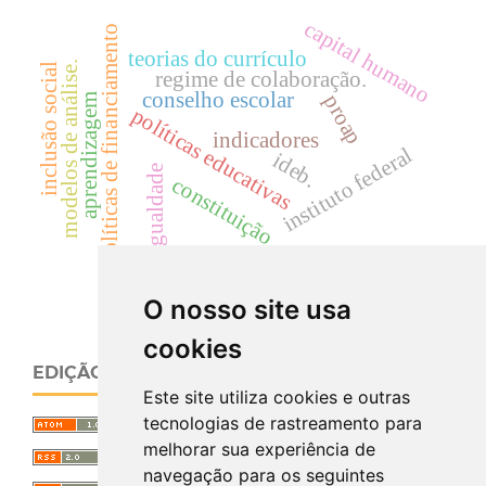
capital humano
políticas de financiamento
teorias do currículo
modelos de análise.
inclusão social
regime de colaboração.
conselho escolar
proap
aprendizagem
políticas educativas
indicadores
instituto federal
ideb.
igualdade
constituição
estudos de revisão
O nosso site usa
cookies
EDIÇÃO ATUAL
Este site utiliza cookies e outras
tecnologias de rastreamento para
melhorar sua experiência de
navegação para os seguintes