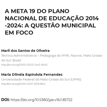
A META 19 DO PLANO
NACIONAL DE EDUCAÇÃO 2014
-2024: A QUESTÃO MUNICIPAL
EM FOCO
Marli dos Santos de Oliveira
Técnico Administrativa – Pedagoga do IFMS. Naviraí, Mato Grosso
do Sul, Brasil.
http://orcid.org/0000-0003-1440-9045
Maria Dilnéia Espíndola Fernandes
Universidade Federal do Mato Grosso do Sul (UFMS)
http://orcid.org/0000-0001-5218-8541
DOI:
https://doi.org/10.5380/jpe.v16i1.85722