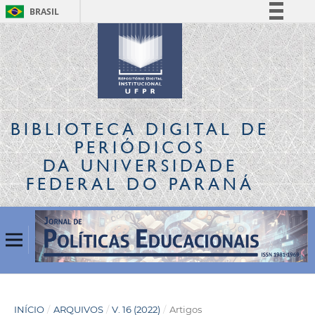
BRASIL
Simplifique!
Comunica BR
Participe
Acesso à informação
Legislação
BIBLIOTECA DIGITAL
DE
Canais
PERIÓDICOS
DA UNIVERSIDADE
FEDERAL DO PARANÁ
INÍCIO
/
ARQUIVOS
/
V. 16 (2022)
/
Artigos