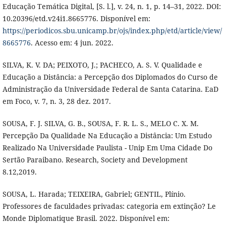
Educação Temática Digital, [S. l.], v. 24, n. 1, p. 14–31, 2022. DOI:
10.20396/etd.v24i1.8665776. Disponível em:
https://periodicos.sbu.unicamp.br/ojs/index.php/etd/article/view/
8665776
. Acesso em: 4 jun. 2022.
SILVA, K. V. DA; PEIXOTO, J.; PACHECO, A. S. V. Qualidade e
Educação a Distância: a Percepção dos Diplomados do Curso de
Administração da Universidade Federal de Santa Catarina. EaD
em Foco, v. 7, n. 3, 28 dez. 2017.
SOUSA, F. J. SILVA, G. B., SOUSA, F. R. L. S., MELO C. X. M.
Percepção Da Qualidade Na Educação a Distância: Um Estudo
Realizado Na Universidade Paulista - Unip Em Uma Cidade Do
Sertão Paraibano. Research, Society and Development
8.12,2019.
SOUSA, L. Harada; TEIXEIRA, Gabriel; GENTIL, Plínio.
Professores de faculdades privadas: categoria em extinção? Le
Monde Diplomatique Brasil. 2022. Disponível em: