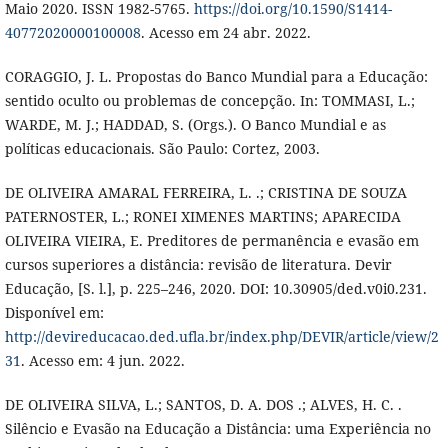
Maio 2020. ISSN 1982-5765.
https://doi.org/10.1590/S1414-
40772020000100008
. Acesso em 24 abr. 2022.
CORAGGIO, J. L. Propostas do Banco Mundial para a Educação:
sentido oculto ou problemas de concepção. In: TOMMASI, L.;
WARDE, M. J.; HADDAD, S. (Orgs.). O Banco Mundial e as
políticas educacionais. São Paulo: Cortez, 2003.
DE OLIVEIRA AMARAL FERREIRA, L. .; CRISTINA DE SOUZA
PATERNOSTER, L.; RONEI XIMENES MARTINS; APARECIDA
OLIVEIRA VIEIRA, E. Preditores de permanência e evasão em
cursos superiores a distância: revisão de literatura. Devir
Educação, [S. l.], p. 225–246, 2020. DOI: 10.30905/ded.v0i0.231.
Disponível em:
http://devireducacao.ded.ufla.br/index.php/DEVIR/article/view/2
31
. Acesso em: 4 jun. 2022.
DE OLIVEIRA SILVA, L.; SANTOS, D. A. DOS .; ALVES, H. C. .
Silêncio e Evasão na Educação a Distância: uma Experiência no