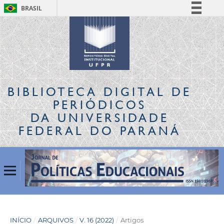
BRASIL
Simplifique!
Comunica BR
Participe
Acesso à informação
Legislação
BIBLIOTECA DIGITAL
DE
Canais
PERIÓDICOS
DA UNIVERSIDADE
FEDERAL DO PARANÁ
INÍCIO
/
ARQUIVOS
/
V. 16 (2022)
/
Artigos