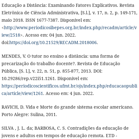
Educação a Distância: Examinando Fatores Explicativos. Revista
Eletrônica de Ciência Administrativa, [S.l.], v. 17, n. 2, p. 149-171,
maio 2018. ISSN 1677-7387. Disponível em:
<
http://www.periodicosibepes.org.br/index.php/recadm/article/v
iew/2518
>. Acesso em: 04 jun. 2022.
doi:
https://doi.org/10.21529/RECADM.2018006
.
MENDES, V. O tutor no ensino a distância: uma forma de
precarização do trabalho docente?. Revista de Educação
Pública, [S. l.], v. 22, n. 51, p. 855-877, 2013. DOI:
10.29286/rep.v22i51.1261. Disponível em:
https://periodicoscientificos.ufmt.br/ojs/index.php/educacaopubli
ca/article/view/1261
. Acesso em: 4 jun. 2022.
RAVICH, D. Vida e Morte do grande sistema escolar americano.
Porto Alegre: Sulina, 2011.
SILVA , J. L. da; BARBOSA, C. S. Contradições da educação de
jovens e adultos em tempos de educação remota. ETD -