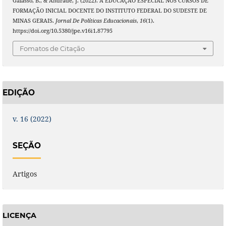
Galasso, B., & Andrade, J. (2022). A EDUCAÇÃO ESPECIAL NOS CURSOS DE
FORMAÇÃO INICIAL DOCENTE DO INSTITUTO FEDERAL DO SUDESTE DE
MINAS GERAIS.
Jornal De Políticas Educacionais
,
16
(1).
https://doi.org/10.5380/jpe.v16i1.87795
Fomatos de Citação
EDIÇÃO
v. 16 (2022)
SEÇÃO
Artigos
LICENÇA