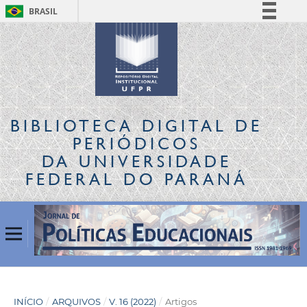
BRASIL
Simplifique!
Comunica BR
Participe
Acesso à informação
Legislação
BIBLIOTECA DIGITAL
DE
Canais
PERIÓDICOS
DA UNIVERSIDADE
FEDERAL DO PARANÁ
INÍCIO
/
ARQUIVOS
/
V. 16 (2022)
/
Artigos