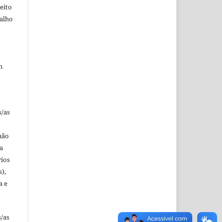
eito
balho
m
s/as
não
a
rios
s),
a e
s/as