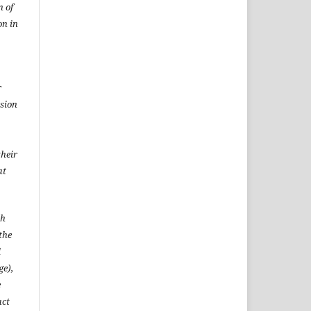
n of
on in
r
rsion
heir
at
sh
the
l
ge),
e
act