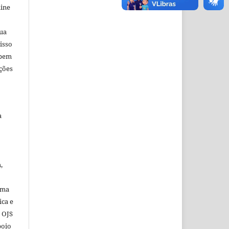
line
sua
isso
 bem
ções
a
,
ema
ica e
o OJS
poio