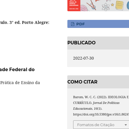
ulo. 3° ed. Porto Alegre:
PDF
PUBLICADO
2022-07-30
ade Federal do
COMO CITAR
Prática de Ensino da
Barom, W. C. C. (2022). IDEOLOGIA E
CURRÍCULO.
Jornal De Políticas
Educacionais
,
16
(1).
https://doi.org/10.5380/jpe.v16i1.8624
Fomatos de Citação