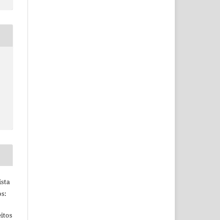
ista
s:
itos