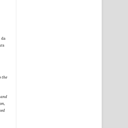
 da
ara
o the
t and
ion,
sed