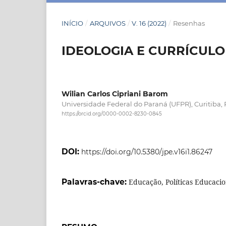
INÍCIO
/
ARQUIVOS
/
V. 16 (2022)
/
Resenhas
IDEOLOGIA E CURRÍCULO
Wilian Carlos Cipriani Barom
Universidade Federal do Paraná (UFPR), Curitiba,
https://orcid.org/0000-0002-8230-0845
DOI:
https://doi.org/10.5380/jpe.v16i1.86247
Palavras-chave:
Educação, Políticas Educacio