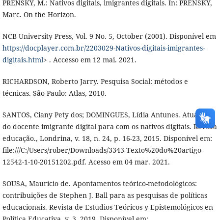
PRENSKY, M.: Nativos digitais, imigrantes digitais. In: PRENSKY,
Marc. On the Horizon.
NCB University Press, Vol. 9 No. 5, October (2001). Disponível em
https://docplayer.com.br/2203029-Nativos-digitais-imigrantes-
digitais.html
> . Accesso em 12 mai. 2021.
RICHARDSON, Roberto Jarry. Pesquisa Social: métodos e
técnicas. São Paulo: Atlas, 2010.
SANTOS, Ciany Pety dos; DOMINGUES, Lídia Antunes. Atuação
do docente imigrante digital para com os nativos digitais. Revista
educação., Londrina, v. 18, n. 24, p. 16-23, 2015. Disponível em:
file:///C:/Users/rober/Downloads/3343-Texto%20do%20artigo-
12542-1-10-20151202.pdf. Acesso em 04 mar. 2021.
SOUSA, Maurício de. Apontamentos teórico-metodológicos:
contribuições de Stephen J. Ball para as pesquisas de políticas
educacionais. Revista de Estudios Teóricos y Epistemológicos en
Política Educativa, v. 3, 2019. Disponível em: