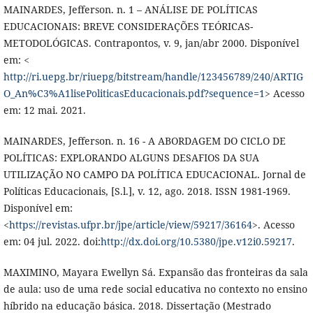
MAINARDES, Jefferson. n. 1 – ANÁLISE DE POLÍTICAS
EDUCACIONAIS: BREVE CONSIDERAÇÕES TEÓRICAS-
METODOLÓGICAS. Contrapontos, v. 9, jan/abr 2000. Disponível
em: <
http://ri.uepg.br/riuepg/bitstream/handle/123456789/240/ARTIG
O_An%C3%A1lisePoliticasEducacionais.pdf?sequence=1
> Acesso
em: 12 mai. 2021.
MAINARDES, Jefferson. n. 16 - A ABORDAGEM DO CICLO DE
POLÍTICAS: EXPLORANDO ALGUNS DESAFIOS DA SUA
UTILIZAÇÃO NO CAMPO DA POLÍTICA EDUCACIONAL. Jornal de
Políticas Educacionais, [S.l.], v. 12, ago. 2018. ISSN 1981-1969.
Disponível em:
<
https://revistas.ufpr.br/jpe/article/view/59217/36164
>. Acesso
em: 04 jul. 2022. doi:
http://dx.doi.org/10.5380/jpe.v12i0.59217
.
MAXIMINO, Mayara Ewellyn Sá. Expansão das fronteiras da sala
de aula: uso de uma rede social educativa no contexto no ensino
híbrido na educação básica. 2018. Dissertação (Mestrado