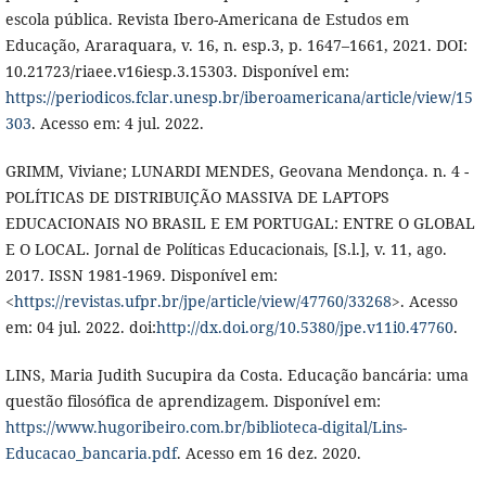
escola pública. Revista Ibero-Americana de Estudos em
Educação, Araraquara, v. 16, n. esp.3, p. 1647–1661, 2021. DOI:
10.21723/riaee.v16iesp.3.15303. Disponível em:
https://periodicos.fclar.unesp.br/iberoamericana/article/view/15
303
. Acesso em: 4 jul. 2022.
GRIMM, Viviane; LUNARDI MENDES, Geovana Mendonça. n. 4 -
POLÍTICAS DE DISTRIBUIÇÃO MASSIVA DE LAPTOPS
EDUCACIONAIS NO BRASIL E EM PORTUGAL: ENTRE O GLOBAL
E O LOCAL. Jornal de Políticas Educacionais, [S.l.], v. 11, ago.
2017. ISSN 1981-1969. Disponível em:
<
https://revistas.ufpr.br/jpe/article/view/47760/33268
>. Acesso
em: 04 jul. 2022. doi:
http://dx.doi.org/10.5380/jpe.v11i0.47760
.
LINS, Maria Judith Sucupira da Costa. Educação bancária: uma
questão filosófica de aprendizagem. Disponível em:
https://www.hugoribeiro.com.br/biblioteca-digital/Lins-
Educacao_bancaria.pdf
. Acesso em 16 dez. 2020.