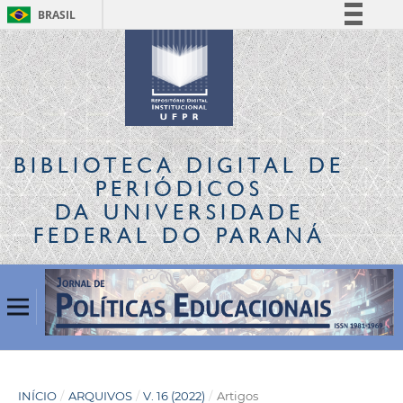
BRASIL
Simplifique!
Comunica BR
Participe
Acesso à informação
Legislação
BIBLIOTECA DIGITAL
DE
Canais
PERIÓDICOS
DA UNIVERSIDADE
FEDERAL DO PARANÁ
INÍCIO
/
ARQUIVOS
/
V. 16 (2022)
/
Artigos