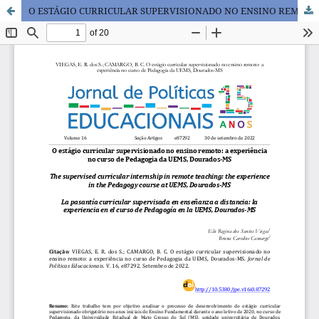
O ESTÁGIO CURRICULAR SUPERVISIONADO NO ENSINO REMOTO: A EXPERIÊNCIA NO CURSO DE PEDAGOGIA DA UEMS, DOURADOS-MS