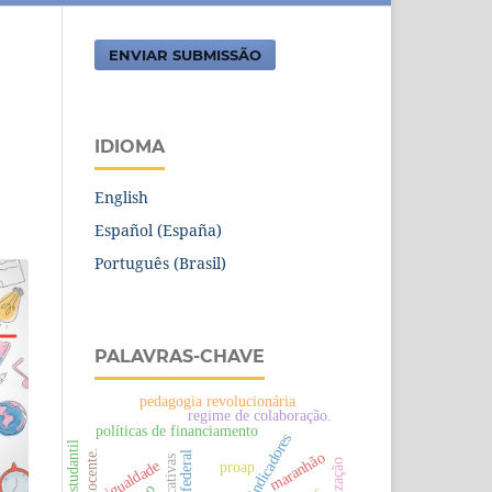
ENVIAR SUBMISSÃO
IDIOMA
English
Español (España)
Português (Brasil)
PALAVRAS-CHAVE
pedagogia revolucionária
regime de colaboração.
políticas de financiamento
indicadores
maranhão
igualdade
proap