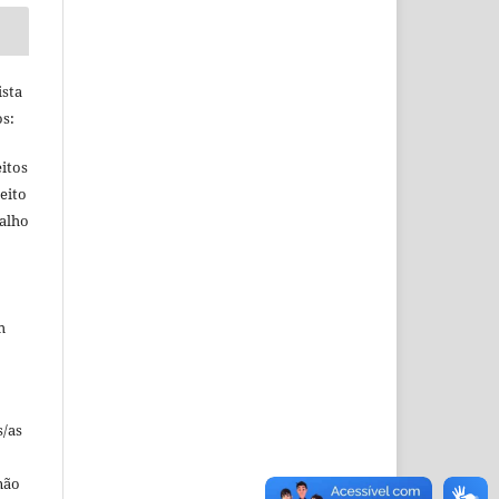
ista
s:
itos
eito
balho
m
s/as
não