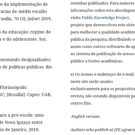
resenhas publicados. Para maiores
ios da implementação de
informações sobre esta abordagem
cracias de médio escalão
visite
Public Knowledge Project
,
ília, 70 (3), jul/set 2019.
projeto que desenvolveu este sist
ão da educação: regime de
para melhorar a qualidade acadêm
a e do adolescente. Soc.
pública da pesquisa, distribuindo 
assim como outros softwares de a
ao sistema de publicação de acesso
plementando desigualdades:
público a fontes acadêmicas.
e políticas públicas. Rio
e) Os nomes e endereços de e-mail
neste site serão usados
 Florianópolis:
exclusivamente para os propósitos
; [Brasília]: Capes: UAB,
revista, não estando disponíveis p
outros fins.
ara a pré-escola: uma
English version:
de Nova Iguaçu entre
io de Janeiro, 2018.
Authors who publish at JPE agree t