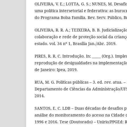
OLIVEIRA, V. E.; LOTTA, G. S.; NUNES, M. Desaf
uma política intersetorial e federativa: as buro
do Programa Bolsa Família. Rev. Serv. Público, Bras
OLIVEIRA, R. R. A.; TEIXEIRA, B. B. Judicializaç
colaboração e rede de proteção social da crianç
estado. vol. 34 nº 1, Brasília Jan./Abr. 2019.
PIRES, R. R. C. Introdução. In: _____ (Org.). Im
reprodução de desigualdades na implementação d
de Janeiro: Ipea, 2019.
RUA, M. G. Políticas públicas – 3. ed. rev. atua. –
Departamento de Ciências da Administração/UFSC
2014.
SANTOS, E. C. LDB – Duas décadas de desafios p
análise do monitoramento do acesso na Cidade 
1996 e 2016. Tese (Doutorado) – Unirio/PPGEd: R