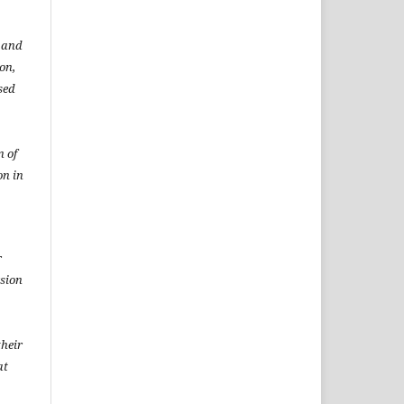
t and
ion,
sed
n of
on in
r
rsion
heir
at