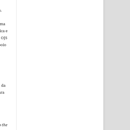
,
ema
ica e
o OJS
poio
 da
ara
o the