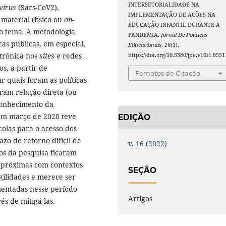
INTERSETORIALIDADE NA
vírus
(Sars-CoV2),
IMPLEMENTAÇÃO DE AÇÕES NA
 material (físico ou
on-
EDUCAÇÃO INFANTIL DURANTE A
do tema. A metodologia
PANDEMIA.
Jornal De Políticas
icas públicas, em especial,
Educacionais
,
16
(1).
etrônica nos
sites
e redes
https://doi.org/10.5380/jpe.v16i1.8551
s, a partir de
Fomatos de Citação
r quais foram as políticas
ram relação direta (ou
econhecimento da
em março de 2020 teve
EDIÇÃO
olas para o acesso dos
zo de retorno difícil de
v. 16 (2022)
os da pesquisa ficaram
 próximas com contextos
SEÇÃO
gilidades e merece ser
mentadas nesse período
Artigos
s de mitigá-las.