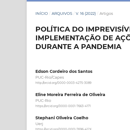
INÍCIO
/
ARQUIVOS
/
V. 16 (2022)
/
Artigos
POLÍTICA DO IMPREVISÍV
IMPLEMENTAÇÃO DE AÇÕ
DURANTE A PANDEMIA
Edson Cordeiro dos Santos
PUC-Rio/Capes
http://orcid.org/0000-0003-4275-3089
Eline Moreira Ferreira de Oliveira
PUC-Rio
https://orcid.org/0000-0001-7663-4171
Stephani Oliveira Coelho
Uerj
https://orcid.org/0000-0001-7696-412X