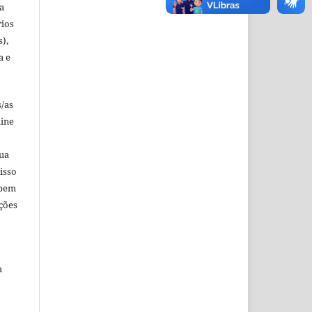
a
rios
s),
a e
s/as
line
sua
isso
 bem
ções
a