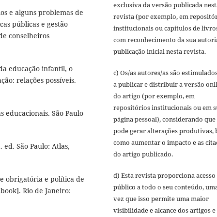
exclusiva da versão publicada nest
los e alguns problemas de
revista (por exemplo, em repositó
icas públicas e gestão
institucionais ou capítulos de livro
 de conselheiros
com reconhecimento da sua autori
publicação inicial nesta revista.
 da educação infantil, o
c) Os/as autores/as são estimulado
ção: relações possíveis.
a publicar e distribuir a versão onl
do artigo (por exemplo, em
repositórios institucionais ou em 
as educacionais. São Paulo
página pessoal), considerando que 
pode gerar alterações produtivas,
como aumentar o impacto e as cita
 ed. São Paulo: Atlas,
do artigo publicado.
d) Esta revista proporciona acesso
 obrigatória e política de
público a todo o seu conteúdo, um
book]. Rio de Janeiro:
vez que isso permite uma maior
visibilidade e alcance dos artigos e