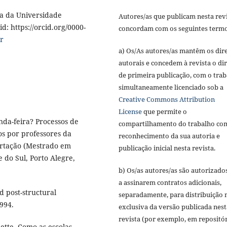
a da Universidade
Autores/as que publicam nesta rev
d: https://orcid.org/0000-
concordam com os seguintes termo
r
a) Os/As autores/as mantêm os dire
autorais e concedem à revista o dir
de primeira publicação, com o tra
simultaneamente licenciado sob a
Creative Commons Attribution
License
que permite o
da-feira? Processos de
compartilhamento do trabalho co
os por professores da
reconhecimento da sua autoria e
ertação (Mestrado em
publicação inicial nesta revista.
 do Sul, Porto Alegre,
b) Os/as autores/as são autorizado
a assinarem contratos adicionais,
d post-structural
separadamente, para distribuição 
994.
exclusiva da versão publicada nest
revista (por exemplo, em repositó
tte. Como as escolas