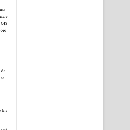
ema
ica e
o OJS
poio
 da
ara
o the