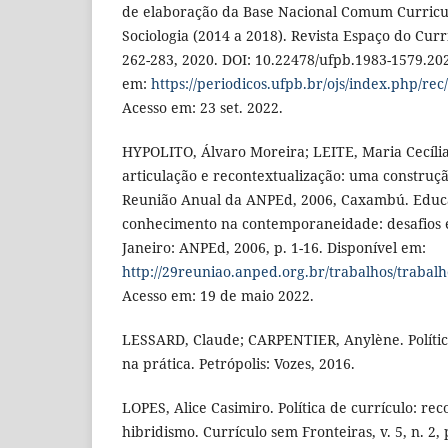
de elaboração da Base Nacional Comum Curricul
Sociologia (2014 a 2018). Revista Espaço do Currícul
262-283, 2020. DOI: 10.22478/ufpb.1983-1579.20
em:
https://periodicos.ufpb.br/ojs/index.php/rec
Acesso em: 23 set. 2022.
HYPOLITO, Álvaro Moreira; LEITE, Maria Cecília
articulação e recontextualização: uma construç
Reunião Anual da ANPEd, 2006, Caxambú. Educa
conhecimento na contemporaneidade: desafios 
Janeiro: ANPEd, 2006, p. 1-16. Disponível em:
http://29reuniao.anped.org.br/trabalhos/trabalh
Acesso em: 19 de maio 2022.
LESSARD, Claude; CARPENTIER, Anylène. Política
na prática. Petrópolis: Vozes, 2016.
LOPES, Alice Casimiro. Política de currículo: rec
hibridismo. Currículo sem Fronteiras, v. 5, n. 2, p