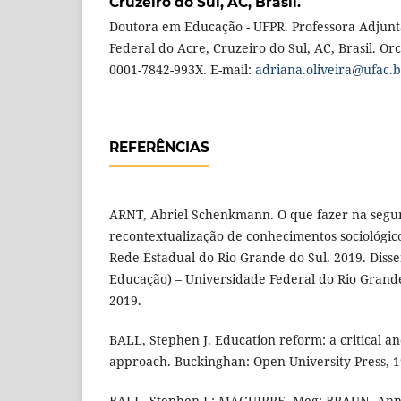
Cruzeiro do Sul, AC, Brasil.
Doutora em Educação - UFPR. Professora Adjunt
Federal do Acre, Cruzeiro do Sul, AC, Brasil. Orci
0001-7842-993X. E-mail:
adriana.oliveira@ufac.b
REFERÊNCIAS
ARNT, Abriel Schenkmann. O que fazer na segun
recontextualização de conhecimentos sociológic
Rede Estadual do Rio Grande do Sul. 2019. Diss
Educação) – Universidade Federal do Rio Grande
2019.
BALL, Stephen J. Education reform: a critical an
approach. Buckinghan: Open University Press, 1
BALL, Stephen J.; MAGUIRRE, Meg; BRAUN, Anne