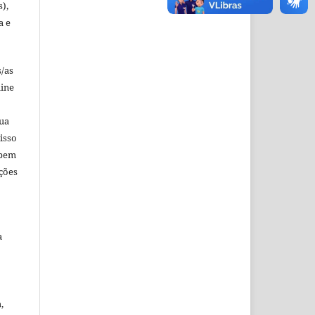
s),
a e
s/as
line
sua
isso
 bem
ções
a
,