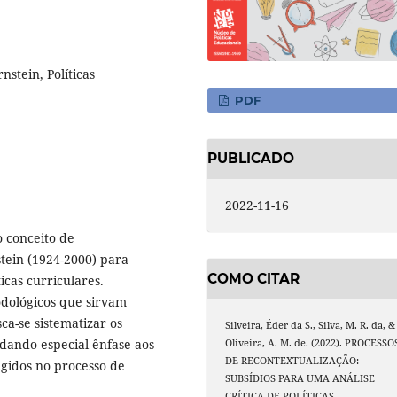
nstein, Políticas
PDF
PUBLICADO
2022-11-16
o conceito de
tein (1924-2000) para
COMO CITAR
icas curriculares.
odológicos que sirvam
a-se sistematizar os
Silveira, Éder da S., Silva, M. R. da, &
 dando especial ênfase aos
Oliveira, A. M. de. (2022). PROCESSO
DE RECONTEXTUALIZAÇÃO:
gidos no processo de
SUBSÍDIOS PARA UMA ANÁLISE
CRÍTICA DE POLÍTICAS