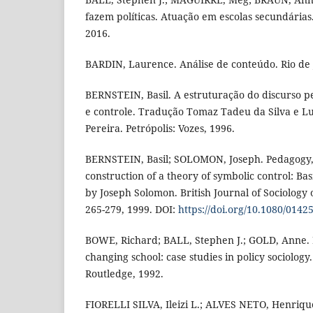
fazem políticas. Atuação em escolas secundárias
2016.
BARDIN, Laurence. Análise de conteúdo. Rio de J
BERNSTEIN, Basil. A estruturação do discurso pe
e controle. Tradução Tomaz Tadeu da Silva e L
Pereira. Petrópolis: Vozes, 1996.
BERNSTEIN, Basil; SOLOMON, Joseph. Pedagogy, 
construction of a theory of symbolic control: Ba
by Joseph Solomon. British Journal of Sociology of
265-279, 1999. DOI:
https://doi.org/10.1080/014
BOWE, Richard; BALL, Stephen J.; GOLD, Anne.
changing school: case studies in policy sociolog
Routledge, 1992.
FIORELLI SILVA, Ileizi L.; ALVES NETO, Henriqu