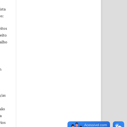
ista
s:
itos
eito
balho
m
s/as
não
a
rios