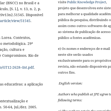
visite
Public Knowledge Project
,
ar (BNCC) no Brasil e a
projeto que desenvolveu este sist
o, [S. l.], v. 13, n. 2, p.
para melhorar a qualidade acadêm
20v13n2.51545. Disponível
pública da pesquisa, distribuindo 
/article/view/51545
.
assim como outros softwares de a
ao sistema de publicação de acesso
 Lorea. Contextos,
público a fontes acadêmicas.
ão metodológica. 29ª
e) Os nomes e endereços de e-mail
ção, cultura e
neste site serão usados
e Compromissos. Rio de
exclusivamente para os propósitos
revista, não estando disponíveis p
o/GT12-2628--Int.pdf
.
outros fins.
English version:
s educativas: a aplicação
Authors who publish at JPE agree t
following terms:
ontextualização e
. 50-64, jul./dez. 2005.