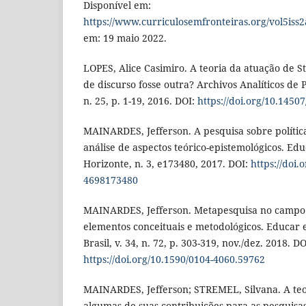
Disponível em:
https://www.curriculosemfronteiras.org/vol5iss2a
em: 19 maio 2022.
LOPES, Alice Casimiro. A teoria da atuação de St
de discurso fosse outra? Archivos Analíticos de Po
n. 25, p. 1-19, 2016. DOI:
https://doi.org/10.1450
MAINARDES, Jefferson. A pesquisa sobre política
análise de aspectos teórico-epistemológicos. Ed
Horizonte, n. 3, e173480, 2017. DOI:
https://doi.
4698173480
MAINARDES, Jefferson. Metapesquisa no campo d
elementos conceituais e metodológicos. Educar e
Brasil, v. 34, n. 72, p. 303-319, nov./dez. 2018. DO
https://doi.org/10.1590/0104-4060.59762
MAINARDES, Jefferson; STREMEL, Silvana. A teor
algumas de suas contribuições para as pesquisas