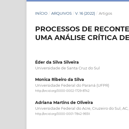
INÍCIO
/
ARQUIVOS
/
V. 16 (2022)
/
Artigos
PROCESSOS DE RECONTE
UMA ANÁLISE CRÍTICA D
Éder da Silva Silveira
Universidade de Santa Cruz do Sul
Monica Ribeiro da Silva
Universidade Federal do Paraná (UFPR)
http://orcid.org/0000-0002-1729-8742
Adriana Martins de Oliveira
Universidade Federal do Acre, Cruzeiro do Sul, AC, 
http://orcid.org/0000-0001-7842-993X