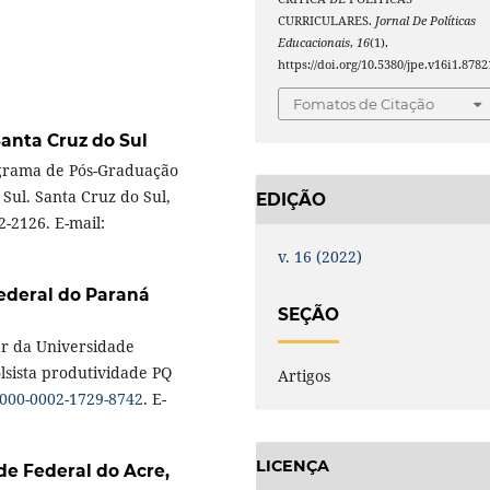
CURRICULARES.
Jornal De Políticas
Educacionais
,
16
(1).
https://doi.org/10.5380/jpe.v16i1.8782
Fomatos de Citação
anta Cruz do Sul
ograma de Pós-Graduação
Sul. Santa Cruz do Sul,
EDIÇÃO
2-2126. E-mail:
v. 16 (2022)
ederal do Paraná
SEÇÃO
ar da Universidade
lsista produtividade PQ
Artigos
/0000-0002-1729-8742
. E-
LICENÇA
de Federal do Acre,