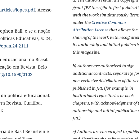
a) The authors retain the copyrigh
grant JPE the right to first publicat
rticles/lopes.pdf
. Acesso
with the work simultaneously licen
under the
Creative Commons
Attribution License
that allows the
ephen Ball: e se a noção
sharing of the work with recognitio
líticas Educativas, v. 24,
its authorship and initial publicati
7/epaa.24.2111
this magazine.
 educacional no Brasil:
b) Authors are authorized to sign
ucação em Revista, Belo
additional contracts, separately, fo
org/10.1590/0102-
non-exclusive distribution of the ve
published in JPE (for example, in
a política educacional:
institutional repositories or book
m Revista, Curitiba,
chapters, with acknowledgment of t
I:
authorship and initial publication 
JPE).
ia de Basil Bernstein e
c) Authors are encouraged to publi
 sobre políticas