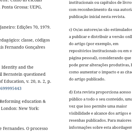
institucionais ou capítulos de livro
. Ponta Grossa: UEPG,
com reconhecimento da sua autori
publicação inicial nesta revista.
aneiro: Edições 70, 1979.
c) Os/as autores/as são estimulado
a publicar e distribuir a versão onl
dagógico: classe, códigos
do artigo (por exemplo, em
uís Fernando Gonçalves
repositórios institucionais ou em 
página pessoal), considerando que 
pode gerar alterações produtivas,
Identity and the
como aumentar o impacto e as cita
sil Bernstein questioned
do artigo publicado.
 Education, v. 20, n. 2, p.
25699995443
d) Esta revista proporciona acesso
público a todo o seu conteúdo, um
 Reforming education &
vez que isso permite uma maior
y. London: New York:
visibilidade e alcance dos artigos e
resenhas publicados. Para maiores
informações sobre esta abordagem
e Fernandes. O processo