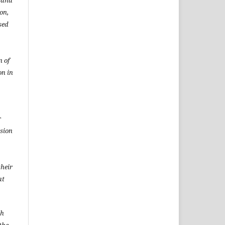
t and
ion,
sed
n of
on in
r
rsion
heir
at
sh