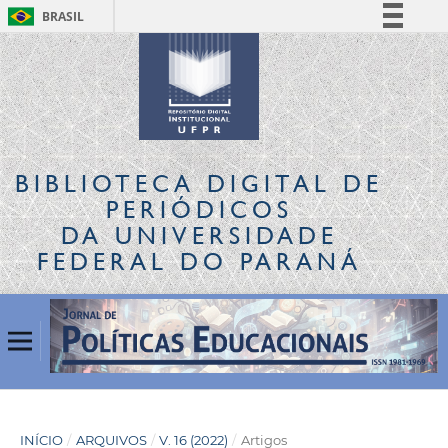
BRASIL
Simplifique!
Comunica BR
Participe
Acesso à informação
Legislação
BIBLIOTECA DIGITAL
DE
Canais
PERIÓDICOS
DA UNIVERSIDADE
FEDERAL DO PARANÁ
INÍCIO
/
ARQUIVOS
/
V. 16 (2022)
/
Artigos