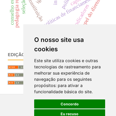
conselho escolar
políticas de financiamento
constituição
papel do diretor
indicadores
O nosso site usa
cookies
EDIÇÃO ATUAL
Este site utiliza cookies e outras
tecnologias de rastreamento para
melhorar sua experiência de
navegação para os seguintes
propósitos:
para ativar a
funcionalidade básica do site
.
Concordo
Eu recuso