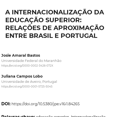
A INTERNACIONALIZAÇÃO DA
EDUCAÇÃO SUPERIOR:
RELAÇÕES DE APROXIMAÇÃO
ENTRE BRASIL E PORTUGAL
Josie Amaral Bastos
Universidade Federal do Maranhão
https://orcid.org/0000-0002-3426-072X
Juliana Campos Lobo
Universidade de Aveiro, Portugal
https://orcid.org/0000-0001-5725-5045
DOI:
https://doi.org/10.5380/jpe.v16i1.84265
Palavras-chave:
educação superior, internacionalização,