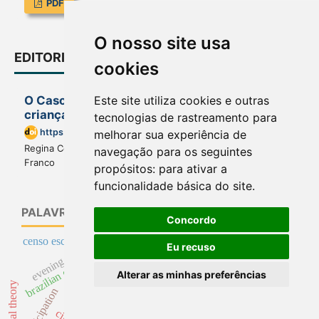
PDF
O nosso site usa
EDITORIA ASSOCIADA 2
cookies
O Caso Antony: a função social da escola para
Este site utiliza cookies e outras
crianças com deficiência acolhidas
tecnologias de rastreamento para
https://doi.org/10.1590/1984-0411.92700
melhorar sua experiência de
Regina Célia Passos Ribeiro Campos, Marco Antônio Melo
navegação para os seguintes
Franco
propósitos:
para ativar a
funcionalidade básica do site
.
PALAVRAS-CHAVE
Concordo
censo escolar
evening school
Eu recuso
história transnacional
ensino superior privado
brazilian education
teoria institucional
school council
Alterar as minhas preferências
university
higher education
participation
state