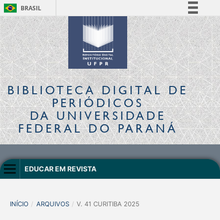
BRASIL
Simplifique!
Comunica BR
Participe
Acesso à informação
Legislação
BIBLIOTECA DIGITAL
DE
Canais
PERIÓDICOS
DA UNIVERSIDADE
FEDERAL DO PARANÁ
EDUCAR EM REVISTA
INÍCIO
/
ARQUIVOS
/
V. 41 CURITIBA 2025