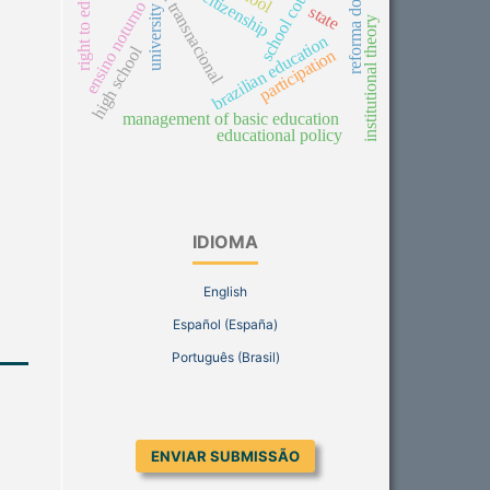
right to education
história transnacional
reforma do estado
school council
citizenship
ensino noturno
state
university
institutional theory
brazilian education
high school
participation
management of basic education
educational policy
IDIOMA
English
Español (España)
Português (Brasil)
ENVIAR SUBMISSÃO