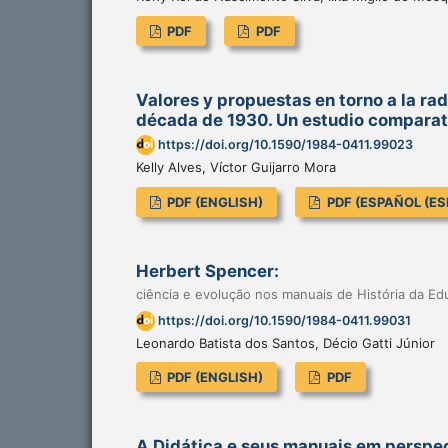
PDF
PDF
Valores y propuestas en torno a la ra
década de 1930. Un estudio comparat
https://doi.org/10.1590/1984-0411.99023
Kelly Alves, Víctor Guijarro Mora
PDF (ENGLISH)
PDF (ESPAÑOL (ES
Herbert Spencer:
ciência e evolução nos manuais de História da Ed
https://doi.org/10.1590/1984-0411.99031
Leonardo Batista dos Santos, Décio Gatti Júnior
PDF (ENGLISH)
PDF
A Didática e seus manuais em perspec