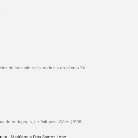
o
eias de inclusão racial no início do século XX
llas de pedagogia, de Balthazar Góes (1905)
uita , Mariângela Dias Santos Lobo