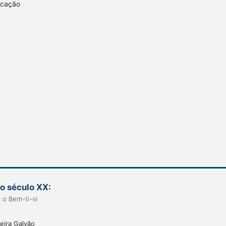
ucação
do século XX:
 o Bem-ti-vi
eira Galvão