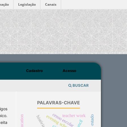
mação
Legislação
Canais
Cadastro
Acesso
BUSCAR
PALAVRAS-CHAVE
igos
censo escolar
ico.
teacher work
evening school
eita