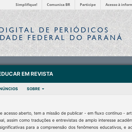
Simplifique!
Comunica BR
Participe
Acesso à infor
DIGITAL
DE PERIÓDICOS
IDADE FEDERAL DO PARANÁ
EDUCAR EM REVISTA
NÚNCIOS
SOBRE
de acesso aberto, tem a missão de publicar - em fluxo contínuo - art
nal, assim como traduções e entrevistas de amplo interesse acadêm
ignificativas para a compreensão dos fenômenos educativos, e ac