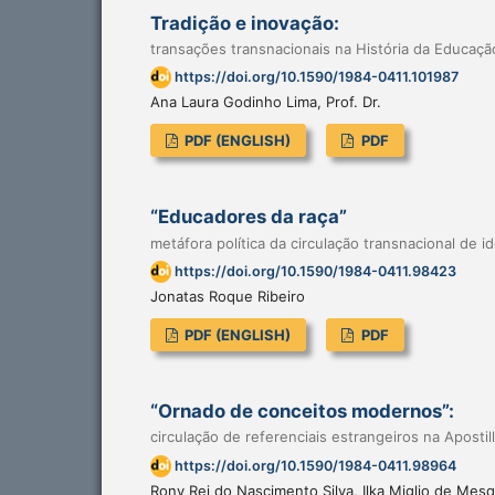
Tradição e inovação:
transações transnacionais na História da Educaçã
https://doi.org/10.1590/1984-0411.101987
Ana Laura Godinho Lima, Prof. Dr.
PDF (ENGLISH)
PDF
“Educadores da raça”
metáfora política da circulação transnacional de id
https://doi.org/10.1590/1984-0411.98423
Jonatas Roque Ribeiro
PDF (ENGLISH)
PDF
“Ornado de conceitos modernos”:
circulação de referenciais estrangeiros na Aposti
https://doi.org/10.1590/1984-0411.98964
Rony Rei do Nascimento Silva, Ilka Miglio de Mesq