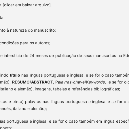
[clicar em baixar arquivo].
sta
anto à natureza do manuscrito;
 condições para os autores;
de interstício de 24 meses de publicação de seus manuscritos na Ed
luindo
título
nas línguas portuguesa e inglesa, e se for o caso també
lemão),
RESUMO
/
ABSTRACT
, P
alavras-chave
/K
eywords
, e se for o
aliano e alemão), imagens, tabelas e referências bibliográficas;
as e trinta) palavras nas línguas portuguesa e inglesa, e se for o 
ncês, italiano e alemão);
uas portuguesa e inglesa, e se for o caso também em língua específ
 ponto;