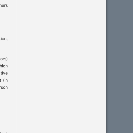
hers
ion,
hors)
hich
tive
 (in
rson