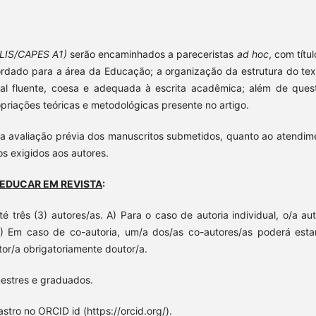
ALIS/CAPES A1)
serão encaminhados a pareceristas
ad hoc
, com títu
ordado para a área da Educação; a organização da estrutura do tex
tual fluente, coesa e adequada à escrita acadêmica; além de ques
opriações teóricas e metodológicas presente no artigo.
iza avaliação prévia dos manuscritos submetidos, quanto ao atendim
os exigidos aos autores.
EDUCAR EM REVISTA
:
 três (3) autores/as. A) Para o caso de autoria individual, o/a aut
B) Em caso de co-autoria, um/a dos/as co-autores/as poderá esta
or/a obrigatoriamente doutor/a.
 mestres e graduados.
stro no ORCID id (https://orcid.org/).