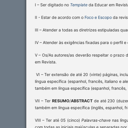
I – Ser digitado no
Template
da Educar em Revista 
II - Estar de acordo com o
Foco e Escopo
da revi
III – Atender a todas as diretrizes estipuladas qu
IV – Atender às exigências fixadas para o perfil e
V – Os/As autores/as deverão respeitar o prazo 
em Revista.
VI – Ter extensão de até 20 (vinte) páginas, inc
língua específica (espanhol, francês, italiano e a
também em língua específica (espanhol, francês, it
VII – Ter
RESUMO
/
ABSTRACT
de até 230 (duzent
também em língua específica (inglês, espanhol, fra
VIII – Ter até 05 (cinco)
Palavras-chave
nas líng
com todas as iniciais maiúsculas e separadas por