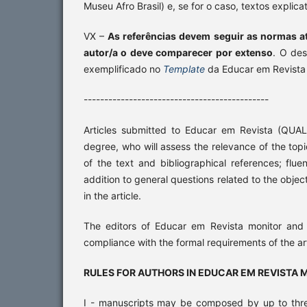
Museu Afro Brasil) e, se for o caso, textos explica
VX –
As referências devem seguir as normas a
autor/a o deve comparecer por extenso
. O des
exemplificado no
Template
da Educar em Revista
---------------------------------------------
Articles submitted to Educar em Revista (QUAL
degree, who will assess the relevance of the topi
of the text and bibliographical references; flu
addition to general questions related to the obje
in the article.
The editors of Educar em Revista monitor and c
compliance with the formal requirements of the art
RULES FOR AUTHORS IN EDUCAR EM REVISTA 
I - manuscripts may be composed by up to three 