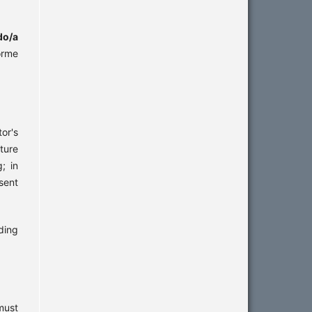
do/a
orme
or's
ture
; in
sent
ding
must