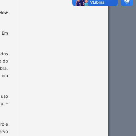
 New
. Em
 dos
o do
bra.
s em
 uso
p. -
ro e
ervo