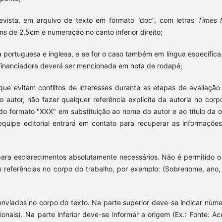
vista, em arquivo de texto em formato “doc”, com letras
Times
ns de 2,5cm e numeração no canto inferior direito;
ua portuguesa e inglesa, e se for o caso também em língua específica
o financiadora deverá ser mencionada em nota de rodapé;
e evitam conflitos de interesses durante as etapas de avaliação
do autor, não fazer qualquer referência explícita da autoria no corp
o formato "XXX" em substituição ao nome do autor e ao título da o
quipe editorial entrará em contato para recuperar as informaçõe
 para esclarecimentos absolutamente necessários. Não é permitido o
as referências no corpo do trabalho, por exemplo: (Sobrenome, ano, 
enviados no corpo do texto. Na parte superior deve-se indicar núme
cionais). Na parte inferior deve-se informar a origem (Ex.: Fonte: Ac