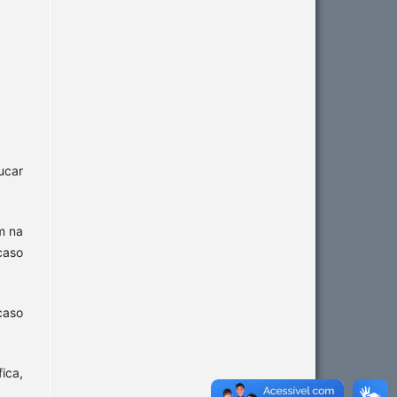
ucar
m na
 caso
caso
ica,