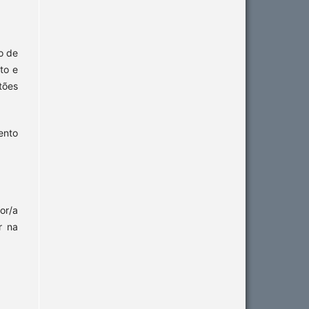
lo de
to e
tões
ento
or/a
r na