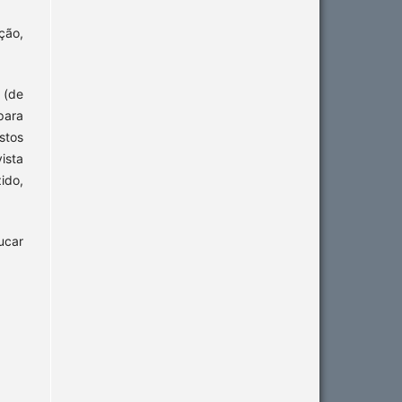
ção,
 (de
para
stos
ista
ido,
ucar