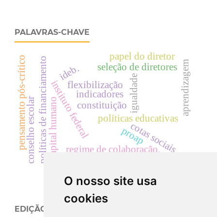
PALAVRAS-CHAVE
papel do diretor
pensamento pós-crítico
políticas de financiamento
aprendizagem
seleção de diretores
ideb.
igualdade
instituto federal
flexibilização
indicadores
conselho escolar
capital humano
constituição
políticas educativas
cotas sociais
proap
regime de colaboração.
apoio pedagógico
O nosso site usa
cookies
EDIÇÃO ATUAL