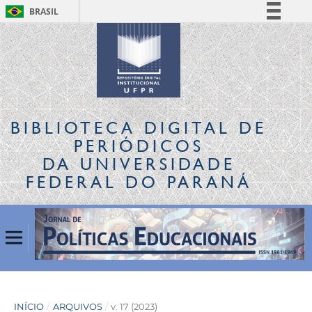
BRASIL
Simplifique!
Comunica BR
Participe
Acesso à informação
Legislação
BIBLIOTECA DIGITAL
DE
Canais
PERIÓDICOS
DA UNIVERSIDADE
FEDERAL DO PARANÁ
INÍCIO
/
ARQUIVOS
/
v. 17 (2023)