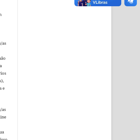
m
s/as
não
a
rios
s),
a e
s/as
line
sua
isso