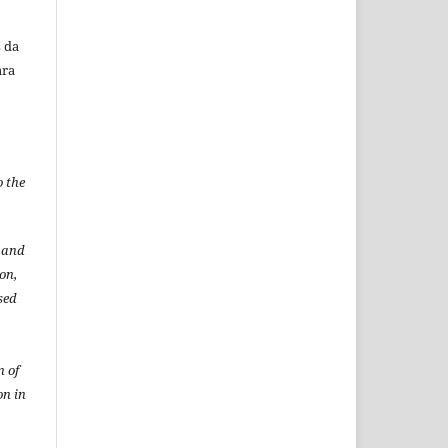
 da
ara
o the
t and
ion,
sed
n of
on in