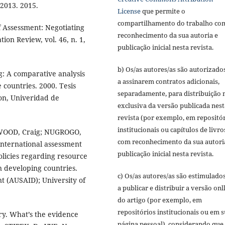
2013. 2015.
License
que permite o
compartilhamento do trabalho co
f Assessment: Negotiating
reconhecimento da sua autoria e
on Review, vol. 46, n. 1,
publicação inicial nesta revista.
b) Os/as autores/as são autorizado
g: A comparative analysis
a assinarem contratos adicionais,
 countries. 2000. Tesis
separadamente, para distribuição 
on, Univeridad de
exclusiva da versão publicada nest
revista (por exemplo, em repositó
institucionais ou capítulos de livro
KWOOD, Craig; NUGROGO,
com reconhecimento da sua autori
international assessment
publicação inicial nesta revista.
olicies regarding resource
n developing countries.
c) Os/as autores/as são estimulado
t (AUSAID); University of
a publicar e distribuir a versão onl
do artigo (por exemplo, em
repositórios institucionais ou em 
y. What’s the evidence
página pessoal), considerando que 