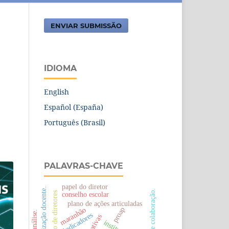
ENVIAR SUBMISSÃO
IDIOMA
English
Español (España)
Português (Brasil)
PALAVRAS-CHAVE
papel do diretor
valorização docente.
regime de colaboração.
conselho escolar
seleção de diretores
plano de ações articuladas
maranhão
proap
indicadores