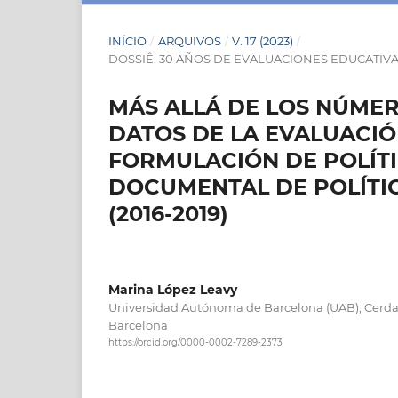
INÍCIO
/
ARQUIVOS
/
V. 17 (2023)
/
DOSSIÊ: 30 AÑOS DE EVALUACIONES EDUCATIVAS
MÁS ALLÁ DE LOS NÚMER
DATOS DE LA EVALUACI
FORMULACIÓN DE POLÍTI
DOCUMENTAL DE POLÍTI
(2016-2019)
Marina López Leavy
Universidad Autónoma de Barcelona (UAB), Cerdan
Barcelona
https://orcid.org/0000-0002-7289-2373