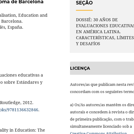
oma de Barcelona
SEÇÃO
alisation, Education and
DOSSIÊ: 30 AÑOS DE
 Barcelona.
EVALUACIONES EDUCATIVA
lès, España.
EN AMÉRICA LATINA.
CARACTERÍSTICAS, LÍMITE
Y DESAFÍOS
LICENÇA
luaciones educativas a
jo sobre Estándares y
Autores/as que publicam nesta rev
concordam com os seguintes termo
 Routledge, 2012.
a) Os/As autores/as mantêm os dire
ooks/9781136632846
.
autorais e concedem à revista o dir
de primeira publicação, com o tra
simultaneamente licenciado sob a
ity in Education: The
Creative Commons Attribution