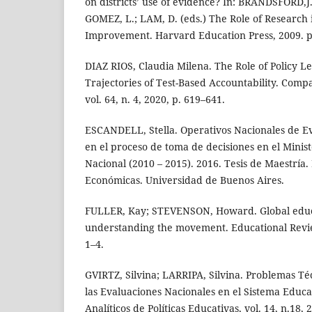
on districts’ use of evidence? In: BRANDSFORD,J.
GOMEZ, L.; LAM, D. (eds.) The Role of Research 
Improvement. Harvard Education Press, 2009. p.
DIAZ RIOS, Claudia Milena. The Role of Policy Le
Trajectories of Test-Based Accountability. Comp
vol. 64, n. 4, 2020, p. 619–641.
ESCANDELL, Stella. Operativos Nacionales de Ev
en el proceso de toma de decisiones en el Minis
Nacional (2010 – 2015). 2016. Tesis de Maestría.
Económicas. Universidad de Buenos Aires.
FULLER, Kay; STEVENSON, Howard. Global educ
understanding the movement. Educational Review,
1–4.
GVIRTZ, Silvina; LARRIPA, Silvina. Problemas Téc
las Evaluaciones Nacionales en el Sistema Educa
Analíticos de Políticas Educativas, vol. 14, n.18, 