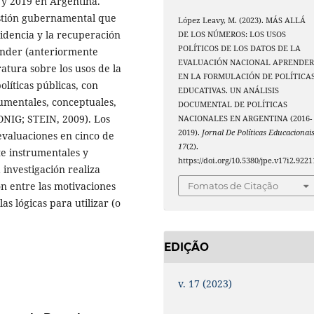
 y 2019 en Argentina.
stión gubernamental que
López Leavy, M. (2023). MÁS ALLÁ
videncia y la recuperación
DE LOS NÚMEROS: LOS USOS
POLÍTICOS DE LOS DATOS DE LA
ender (anteriormente
EVALUACIÓN NACIONAL APRENDE
ratura sobre los usos de la
EN LA FORMULACIÓN DE POLÍTICA
líticas públicas, con
EDUCATIVAS. UN ANÁLISIS
rumentales, conceptuales,
DOCUMENTAL DE POLÍTICAS
ONIG; STEIN, 2009). Los
NACIONALES EN ARGENTINA (2016-
2019).
Jornal De Políticas Educacionai
evaluaciones en cinco de
17
(2).
te instrumentales y
https://doi.org/10.5380/jpe.v17i2.9221
investigación realiza
ón entre las motivaciones
Fomatos de Citação
as lógicas para utilizar (o
EDIÇÃO
v. 17 (2023)