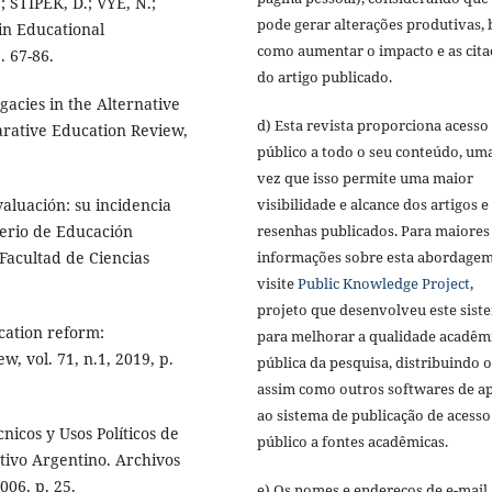
; STIPEK, D.; VYE, N.;
pode gerar alterações produtivas,
in Educational
como aumentar o impacto e as cita
 67-86.
do artigo publicado.
gacies in the Alternative
d) Esta revista proporciona acesso
arative Education Review,
público a todo o seu conteúdo, um
vez que isso permite uma maior
visibilidade e alcance dos artigos e
aluación: su incidencia
resenhas publicados. Para maiores
terio de Educación
informações sobre esta abordagem
 Facultad de Ciencias
visite
Public Knowledge Project
,
projeto que desenvolveu este sist
ation reform:
para melhorar a qualidade acadêm
 vol. 71, n.1, 2019, p.
pública da pesquisa, distribuindo 
assim como outros softwares de a
ao sistema de publicação de acesso
nicos y Usos Políticos de
público a fontes acadêmicas.
tivo Argentino. Archivos
2006, p. 25.
e) Os nomes e endereços de e-mail