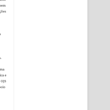
 bem
ções
a
,
ema
ica e
o OJS
poio