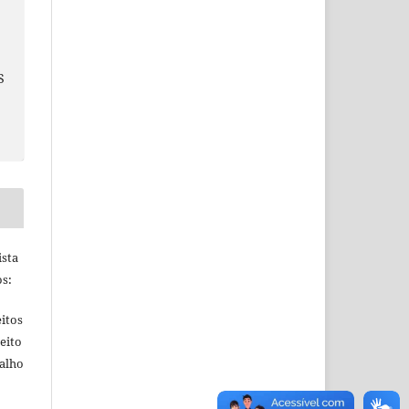
S
S
ista
s:
itos
eito
balho