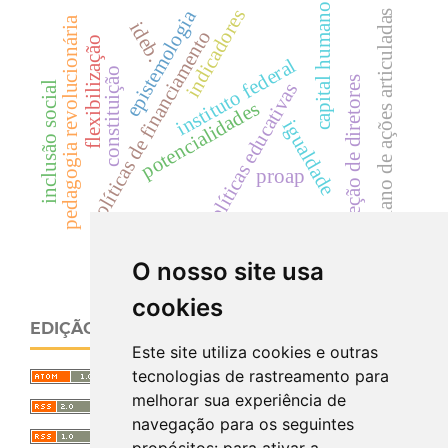
capital humano
indicadores
epistemologia
plano de ações articuladas
pedagogia revolucionária
ideb.
políticas de financiamento
flexibilização
instituto federal
constituição
seleção de diretores
políticas educativas
inclusão social
potencialidades
igualdade
proap
O nosso site usa
cookies
EDIÇÃO ATUAL
Este site utiliza cookies e outras
tecnologias de rastreamento para
melhorar sua experiência de
navegação para os seguintes