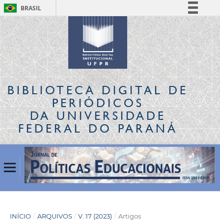
BRASIL
Simplifique!
Comunica BR
Participe
Acesso à informação
Legislação
BIBLIOTECA DIGITAL
DE
Canais
PERIÓDICOS
DA UNIVERSIDADE
FEDERAL DO PARANÁ
INÍCIO
/
ARQUIVOS
/
V. 17 (2023)
/
Artigos