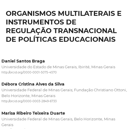
ORGANISMOS MULTILATERAIS E
INSTRUMENTOS DE
REGULAÇÃO TRANSNACIONAL
DE POLÍTICAS EDUCACIONAIS
Daniel Santos Braga
Universidade do Estado de Minas Gerais, Ibirité, Minas Gerais
http://orcid.org/0000-0001-5075-4570
Débora Cristina Alves da Silva
Universidade Federal de Minas Gerais; Fundação Christiano Ottoni,
Belo Horizonte, Minas Gerais
http://orcid.org/0000-0003-2849-6733
Marisa Ribeiro Teixeira Duarte
Universidade Federal de Minas Gerais, Belo Horizonte, Minas
Gerais