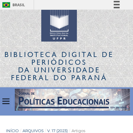
BRASIL
Simplifique!
Comunica BR
Participe
Acesso à informação
Legislação
BIBLIOTECA DIGITAL
DE
Canais
PERIÓDICOS
DA UNIVERSIDADE
FEDERAL DO PARANÁ
INÍCIO
/
ARQUIVOS
/
V. 17 (2023)
/
Artigos