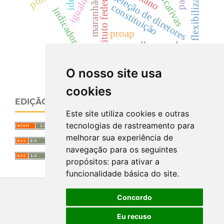
igualdade
flexibilização
instituto federal
seleção de diretores
maranhão
constituição
indicadores
proap
conselho escolar
O nosso site usa
cookies
EDIÇÃO ATUAL
Este site utiliza cookies e outras
tecnologias de rastreamento para
melhorar sua experiência de
navegação para os seguintes
propósitos:
para ativar a
funcionalidade básica do site
.
Concordo
Eu recuso