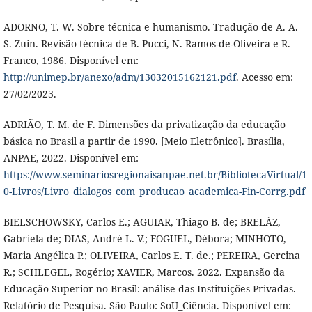
ADORNO, T. W. Sobre técnica e humanismo. Tradução de A. A.
S. Zuin. Revisão técnica de B. Pucci, N. Ramos-de-Oliveira e R.
Franco, 1986. Disponível em:
http://unimep.br/anexo/adm/13032015162121.pdf
. Acesso em:
27/02/2023.
ADRIÃO, T. M. de F. Dimensões da privatização da educação
básica no Brasil a partir de 1990. [Meio Eletrônico]. Brasília,
ANPAE, 2022. Disponível em:
https://www.seminariosregionaisanpae.net.br/BibliotecaVirtual/1
0-Livros/Livro_dialogos_com_producao_academica-Fin-Corrg.pdf
BIELSCHOWSKY, Carlos E.; AGUIAR, Thiago B. de; BRELÀZ,
Gabriela de; DIAS, André L. V.; FOGUEL, Débora; MINHOTO,
Maria Angélica P.; OLIVEIRA, Carlos E. T. de.; PEREIRA, Gercina
R.; SCHLEGEL, Rogério; XAVIER, Marcos. 2022. Expansão da
Educação Superior no Brasil: análise das Instituições Privadas.
Relatório de Pesquisa. São Paulo: SoU_Ciência. Disponível em: