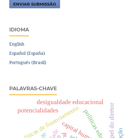
ENVIAR SUBMISSÃO
IDIOMA
English
Español (España)
Português (Brasil)
PALAVRAS-CHAVE
desigualdade educacional
papel do diretor
políticas de financiamento
potencialidades
políticas educativas
capital humano
ideb.