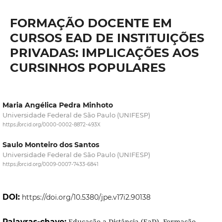
FORMAÇÃO DOCENTE EM
CURSOS EAD DE INSTITUIÇÕES
PRIVADAS: IMPLICAÇÕES AOS
CURSINHOS POPULARES
Maria Angélica Pedra Minhoto
Universidade Federal de São Paulo (UNIFESP)
https://orcid.org/0000-0002-8872-493X
Saulo Monteiro dos Santos
Universidade Federal de São Paulo (UNIFESP)
https://orcid.org/0009-0007-7433-6841
DOI:
https://doi.org/10.5380/jpe.v17i2.90138
Palavras-chave:
Educação a Distância (EaD), Formação