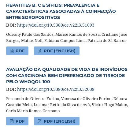
HEPATITES B, C E SÍFILIS: PREVALÊNCIA E
CARACTERÍSTICAS ASSOCIADAS À COINFECÇÃO
ENTRE SOROPOSITIVOS
DOI:
https://doi.org/10.5380/ce.v22i3.51693
Odeony Paulo dos Santos, Marise Ramos de Souza, Cristiane José
Borges, Matias Noll, Fabiano Campos Lima, Patrícia de Sá Barros
PDF
PDF (ENGLISH)
AVALIAÇÃO DA QUALIDADE DE VIDA DE INDIVÍDUOS
COM CARCINOMA BEM DIFERENCIADO DE TIREOIDE
PELO WHOQOL-100
DOI:
https://doi.org/10.5380/ce.v22i3.52038
Fernanda de Oliveira Furino, Vanessa de Oliveira Furino, Débora
Gusmão Melo, Lucimar Retto da Silva de Avó, Victor Hugo Maion,
Carla Maria Ramos Germano
PDF
PDF (ENGLISH)