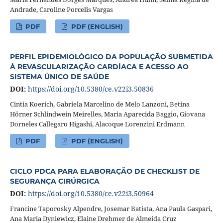
Andrade, Caroline Porcelis Vargas
PDF
PDF (ENGLISH)
PERFIL EPIDEMIOLÓGICO DA POPULAÇÃO SUBMETIDA
À REVASCULARIZAÇÃO CARDÍACA E ACESSO AO
SISTEMA ÚNICO DE SAÚDE
DOI:
https://doi.org/10.5380/ce.v22i3.50836
Cintia Koerich, Gabriela Marcelino de Melo Lanzoni, Betina
Hörner Schlindwein Meirelles, Maria Aparecida Baggio, Giovana
Dorneles Callegaro Higashi, Alacoque Lorenzini Erdmann
PDF
PDF (ENGLISH)
CICLO PDCA PARA ELABORAÇÃO DE CHECKLIST DE
SEGURANÇA CIRÚRGICA
DOI:
https://doi.org/10.5380/ce.v22i3.50964
Francine Taporosky Alpendre, Josemar Batista, Ana Paula Gaspari,
Ana Maria Dyniewicz, Elaine Drehmer de Almeida Cruz