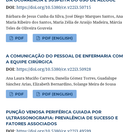
DOI:
https://doi.org/10.5380/ce.v22i3.50715
Bárbara de Jesus Cunha da Silva, José Diego Marques Santos, Ana
Maria Ribeiro dos Santos, Maria Zélia de Araújo Madeira, Márcia
Teles de Oliveira Gouveia
PDF
PDF (ENGLISH)
A COMUNICAÇÃO DO PESSOAL DE ENFERMARIA COM
A EQUIPE CIRÚRGICA
DOI:
https://doi.org/10.5380/ce.v22i3.50928
Ana Laura Muciño Carrera, Danelia Gómez Torres, Guadalupe
Sánchez Arias, Elizabeth Bernardino, Solange Meira de Sousa
PDF
PDF (ENGLISH)
PUNÇÃO VENOSA PERIFÉRICA GUIADA POR
ULTRASSONOGRAFIA: PREVALÊNCIA DE SUCESSO E
FATORES ASSOCIADOS
DOI:
https://doi.org/10.5380/ce.v22i3.49599