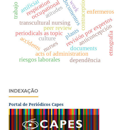
contraception
documentos
artificial
respiration
occupational
work
trabajo
atitudes
enfermeros
revisión por expertos
transcultural nursing
anticoncepción
peer review
plants
periodicals as topic
etnografia
accidents
culture
nurses
documents
acts of administration
riesgos laborales
dependência
INDEXAÇÃO
Portal de Periódicos Capes