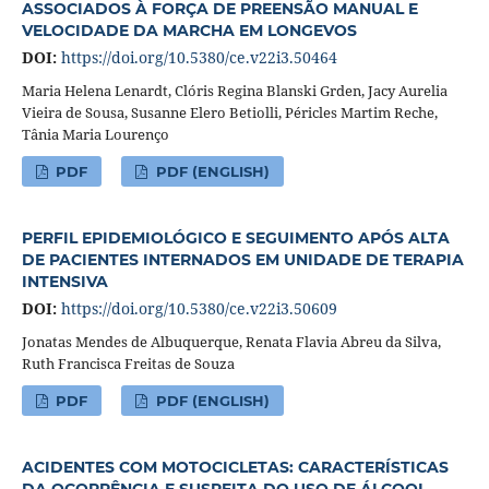
ASSOCIADOS À FORÇA DE PREENSÃO MANUAL E
VELOCIDADE DA MARCHA EM LONGEVOS
DOI:
https://doi.org/10.5380/ce.v22i3.50464
Maria Helena Lenardt, Clóris Regina Blanski Grden, Jacy Aurelia
Vieira de Sousa, Susanne Elero Betiolli, Péricles Martim Reche,
Tânia Maria Lourenço
PDF
PDF (ENGLISH)
PERFIL EPIDEMIOLÓGICO E SEGUIMENTO APÓS ALTA
DE PACIENTES INTERNADOS EM UNIDADE DE TERAPIA
INTENSIVA
DOI:
https://doi.org/10.5380/ce.v22i3.50609
Jonatas Mendes de Albuquerque, Renata Flavia Abreu da Silva,
Ruth Francisca Freitas de Souza
PDF
PDF (ENGLISH)
ACIDENTES COM MOTOCICLETAS: CARACTERÍSTICAS
DA OCORRÊNCIA E SUSPEITA DO USO DE ÁLCOOL