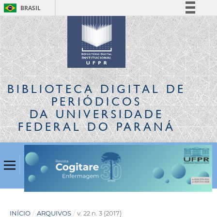
BRASIL
Simplifique!
Comunica BR
Participe
Acesso à informação
Legislação
BIBLIOTECA DIGITAL
DE
Canais
PERIÓDICOS
DA UNIVERSIDADE
FEDERAL DO PARANÁ
INÍCIO
/
ARQUIVOS
/
v. 22 n. 3 (2017)