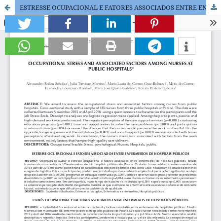
ESTRESSE OCUPACIONAL E FATORES ASSOCIADOS ENTRE ENFERMEIROS DE HOSPITAIS PÚBLICOS