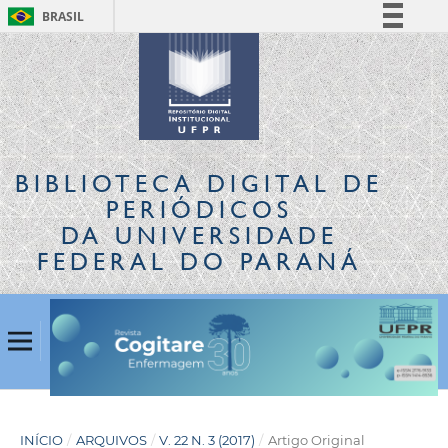
BRASIL
Simplifique!
Comunica BR
Participe
Acesso à informação
Legislação
BIBLIOTECA DIGITAL
DE
Canais
PERIÓDICOS
DA UNIVERSIDADE
FEDERAL DO PARANÁ
INÍCIO
/
ARQUIVOS
/
V. 22 N. 3 (2017)
/
Artigo Original