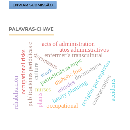
ENVIAR SUBMISSÃO
PALAVRAS-CHAVE
acts of administration
publicaciones periódicas c
atos administrativos
occupational risks
documents
enfermería transcultural
periodicals as topic
revisión por expertos
documentos
culture
diabetic foot
work
contraception
rehabilitación
accidents
atitudes
family planning
nurses
plants
occupational