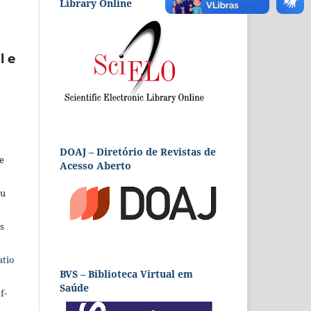
Library Online
l e
DOAJ – Diretório de Revistas de
e
Acesso Aberto
eu
s
atio
BVS – Biblioteca Virtual em
Saúde
f-