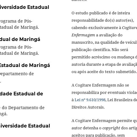
iversidade Estadual
O estudo publicado é de inteira
responsabilidade do(s) autor(es),
ograma de Pós-
adual de Maringá.
cabendo exclusivamente à
Cogitar
Enfermagem
a avaliação do
dual de Maringá
manuscrito, na qualidade de veícul
ograma de Pós-
publicação científica. Não será
adual de Maringá.
permitido acréscimo ou mudança 
autoria durante a etapa de avaliaç
Estadual de Maringá
ou após aceite do texto submetido.
 Departamento de
.
A Cogitare Enfermagem não se
responsabiliza por eventuais viola
idade Estadual de
à
Lei nº 9.610/1998
, Lei Brasileira d
Direitos Autorais.
e do Departamento de
ngá.
A Cogitare Enfermagem permite q
iversidade Estadual
autor detenha o
copyright
dos arti
aceitos para publicação, sem