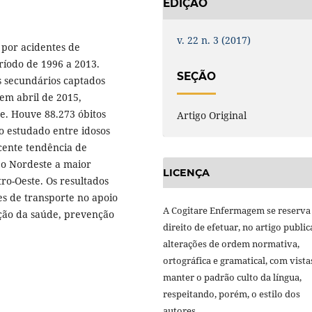
EDIÇÃO
v. 22 n. 3 (2017)
 por acidentes de
eríodo de 1996 a 2013.
SEÇÃO
s secundários captados
em abril de 2015,
te. Houve 88.273 óbitos
Artigo Original
o estudado entre idosos
scente tendência de
 o Nordeste a maior
LICENÇA
ro-Oeste. Os resultados
es de transporte no apoio
A Cogitare Enfermagem se reserva
oção da saúde, prevenção
direito de efetuar, no artigo public
alterações de ordem normativa,
ortográfica e gramatical, com vista
manter o padrão culto da língua,
respeitando, porém, o estilo dos
autores.