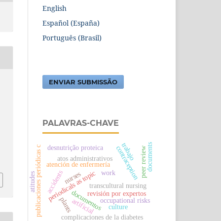
English
Español (España)
Português (Brasil)
ENVIAR SUBMISSÃO
PALAVRAS-CHAVE
trabajo
documents
desnutrição proteica
contraception
publicaciones periódicas c
peer review
atos administrativos
atención de enfermería
work
accidents
periodicals as topic
nurses
atitudes
transcultural nursing
documentos
revisión por expertos
plants
occupational risks
artificial
culture
complicaciones de la diabetes