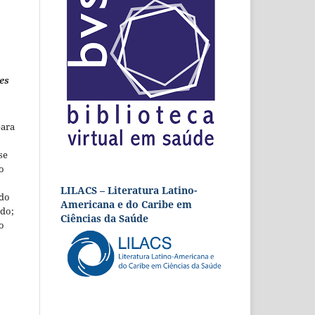
es
para
se
o
LILACS – Literatura Latino-
 do
Americana e do Caribe em
udo;
Ciências da Saúde
o