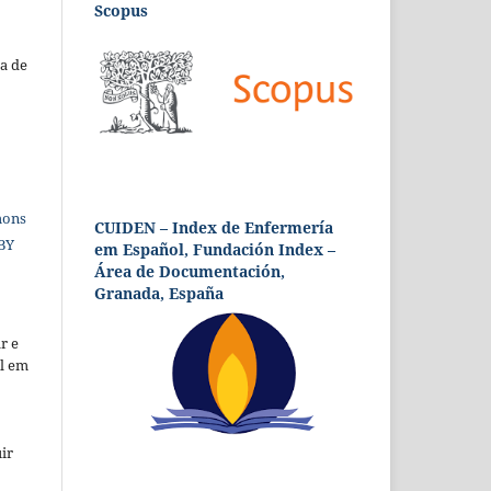
Scopus
a de
mons
CUIDEN – Index de Enfermería
 BY
em Español, Fundación Index –
Área de Documentación,
Granada, España
r e
al em
ir