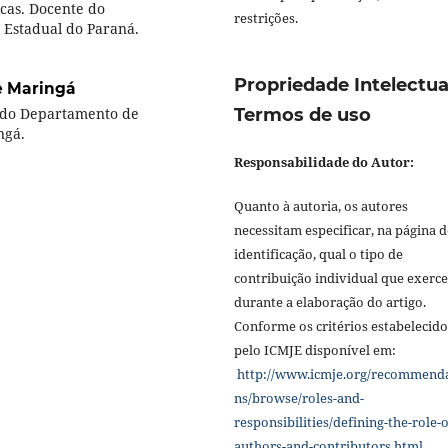
cas. Docente do
restrições.
Estadual do Paraná.
Propriedade Intelectua
e Maringá
 do Departamento de
Termos de uso
ngá.
Responsabilidade do Autor:
Quanto à autoria, os autores
necessitam especificar, na página d
identificação, qual o tipo de
contribuição individual que exerc
durante a elaboração do artigo.
Conforme os critérios estabelecido
pelo ICMJE disponível em:
http://www.icmje.org/recommend
ns/browse/roles-and-
responsibilities/defining-the-role-o
authors-and-contributors.html
.