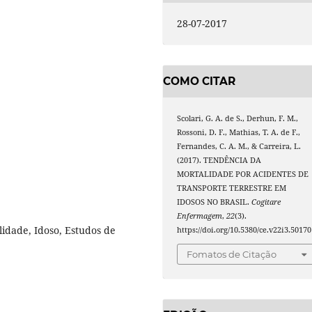
28-07-2017
COMO CITAR
Scolari, G. A. de S., Derhun, F. M.,
Rossoni, D. F., Mathias, T. A. de F.,
Fernandes, C. A. M., & Carreira, L.
(2017). TENDÊNCIA DA
MORTALIDADE POR ACIDENTES DE
TRANSPORTE TERRESTRE EM
IDOSOS NO BRASIL.
Cogitare
Enfermagem
,
22
(3).
lidade, Idoso, Estudos de
https://doi.org/10.5380/ce.v22i3.50170
Fomatos de Citação