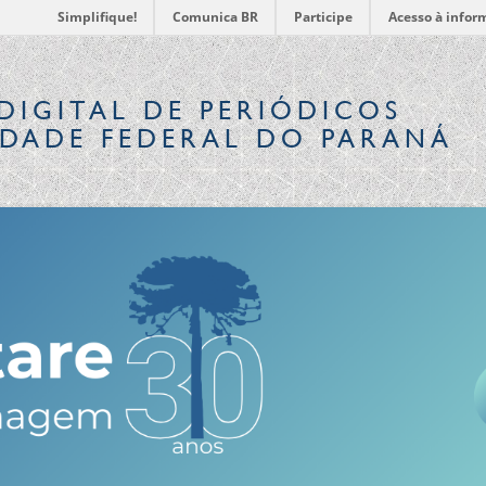
Simplifique!
Comunica BR
Participe
Acesso à infor
DIGITAL
DE PERIÓDICOS
IDADE FEDERAL DO PARANÁ