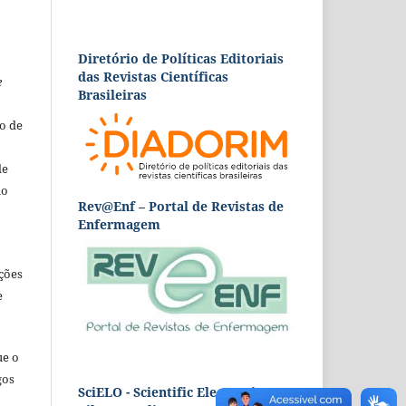
Diretório de Políticas Editoriais
das Revistas Científicas
e
Brasileiras
o de
de
ão
Rev@Enf – Portal de Revistas de
Enfermagem
ções
e
ue o
gos
SciELO - Scientific Electronic