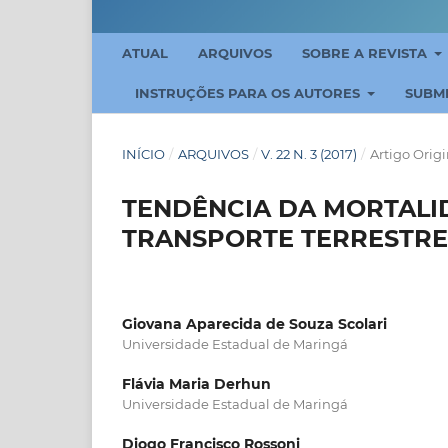
ATUAL
ARQUIVOS
SOBRE A REVISTA
INSTRUÇÕES PARA OS AUTORES
SUBM
INÍCIO
/
ARQUIVOS
/
V. 22 N. 3 (2017)
/
Artigo Origi
TENDÊNCIA DA MORTALI
TRANSPORTE TERRESTRE
Giovana Aparecida de Souza Scolari
Universidade Estadual de Maringá
Flávia Maria Derhun
Universidade Estadual de Maringá
Diogo Francisco Rossoni