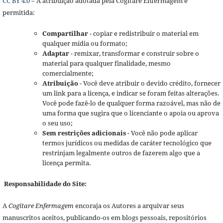
CC BY 4.0
– A atribuição adotada pela Cogitare Enfermagem é
permitida:
Compartilhar
- copiar e redistribuir o material em
qualquer mídia ou formato;
Adaptar
- remixar, transformar e construir sobre o
material para qualquer finalidade, mesmo
comercialmente;
Atribuição
- Você deve atribuir o devido crédito, fornecer
um link para a licença, e indicar se foram feitas alterações.
Você pode fazê-lo de qualquer forma razoável, mas não de
uma forma que sugira que o licenciante o apoia ou aprova
o seu uso;
Sem restrições adicionais
- Você não pode aplicar
termos jurídicos ou medidas de caráter tecnológico que
restrinjam legalmente outros de fazerem algo que a
licença permita.
Responsabilidade do Site:
A
Cogitare Enfermagem
encoraja os Autores a arquivar seus
manuscritos aceitos, publicando-os em blogs pessoais, repositórios