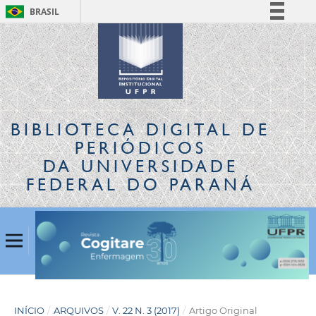
BRASIL
Simplifique!
Comunica BR
Participe
Acesso à informação
Legislação
BIBLIOTECA DIGITAL
DE
Canais
PERIÓDICOS
DA UNIVERSIDADE
FEDERAL DO PARANÁ
INÍCIO
/
ARQUIVOS
/
V. 22 N. 3 (2017)
/
Artigo Original