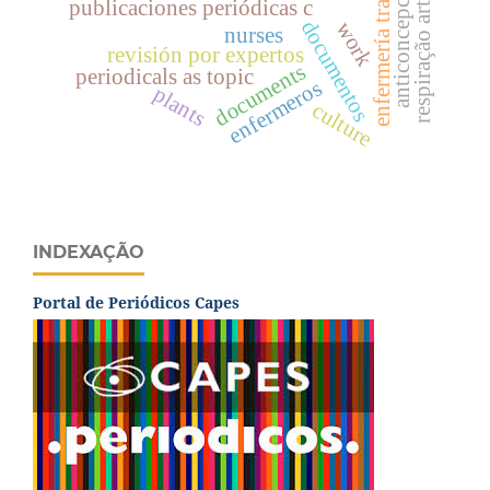
enfermería transcultural
respiração artificial
anticoncepción
publicaciones periódicas c
documentos
work
nurses
revisión por expertos
documents
periodicals as topic
enfermeros
plants
culture
INDEXAÇÃO
Portal de Periódicos Capes