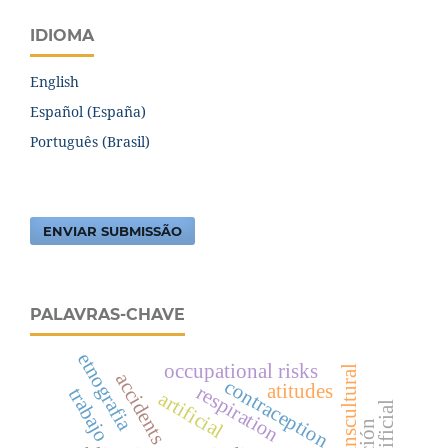
IDIOMA
English
Español (España)
Português (Brasil)
ENVIAR SUBMISSÃO
PALAVRAS-CHAVE
etnografia
occupational risks
accidents
contraception
atitudes
respiration
trabajo
artificial