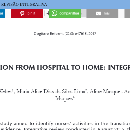
 REVISÃO INTEGRATIVA
ar
pin it
compartilhar
mail